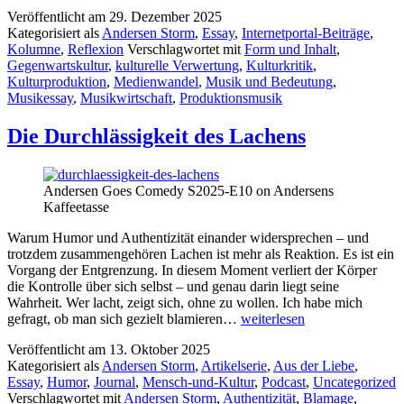
Verlagerung
Veröffentlicht am
29. Dezember 2025
der
Kategorisiert als
Andersen Storm
,
Essay
,
Internetportal-Beiträge
,
Stille
Kolumne
,
Reflexion
Verschlagwortet mit
Form und Inhalt
,
Gegenwartskultur
,
kulturelle Verwertung
,
Kulturkritik
,
Kulturproduktion
,
Medienwandel
,
Musik und Bedeutung
,
Musikessay
,
Musikwirtschaft
,
Produktionsmusik
Die Durchlässigkeit des Lachens
Andersen Goes Comedy S2025-E10 on Andersens
Kaffeetasse
Warum Humor und Authentizität einander widersprechen – und
trotzdem zusammengehören Lachen ist mehr als Reaktion. Es ist ein
Vorgang der Entgrenzung. In diesem Moment verliert der Körper
die Kontrolle über sich selbst – und genau darin liegt seine
Wahrheit. Wer lacht, zeigt sich, ohne zu wollen. Ich habe mich
Die
gefragt, ob man sich gezielt blamieren…
weiterlesen
Durchlässigkeit
Veröffentlicht am
13. Oktober 2025
des
Kategorisiert als
Andersen Storm
,
Artikelserie
,
Aus der Liebe
,
Lachens
Essay
,
Humor
,
Journal
,
Mensch-und-Kultur
,
Podcast
,
Uncategorized
Verschlagwortet mit
Andersen Storm
,
Authentizität
,
Blamage
,