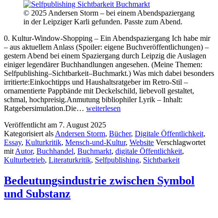
© 2025 Andersen Storm – bei einem Abendspaziergang
in der Leipziger Karli gefunden. Passte zum Abend.
0. Kultur-Window-Shopping – Ein Abendspaziergang Ich habe mir
– aus aktuellem Anlass (Spoiler: eigene Buchveröffentlichungen) –
gestern Abend bei einem Spaziergang durch Leipzig die Auslagen
einiger legendärer Buchhandlungen angesehen. (Meine Themen:
Selfpublishing–Sichtbarkeit–Buchmarkt.) Was mich dabei besonders
irritierte:Einkochtipps und Haushaltsratgeber im Retro-Stil –
ornamentierte Pappbände mit Deckelschild, liebevoll gestaltet,
schmal, hochpreisig.Anmutung bibliophiler Lyrik – Inhalt:
Das
Ratgebersimulation.Die…
weiterlesen
Buch
Veröffentlicht am
7. August 2025
als
Kategorisiert als
Andersen Storm
,
Bücher
,
Digitale Öffentlichkeit
,
Entlastungsartikel
Essay
,
Kulturkritik
,
Mensch-und-Kultur
,
Website
Verschlagwortet
–
mit
Autor
,
Buchhandel
,
Buchmarkt
,
digitale Öffentlichkeit
,
Kultur
Kulturbetrieb
,
Literaturkritik
,
Selfpublishing
,
Sichtbarkeit
im
Kanal
Bedeutungsindustrie zwischen Symbol
und Substanz