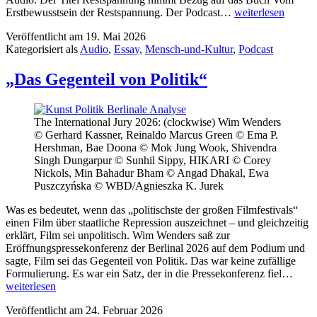
Restspannung
Erstbewusstsein der Restspannung. Der Podcast…
weiterlesen
–
Veröffentlicht am
19. Mai 2026
Der
Kategorisiert als
Audio
,
Essay
,
Mensch-und-Kultur
,
Podcast
Essay-
Podcast
„Das Gegenteil von Politik“
The International Jury 2026: (clockwise) Wim Wenders
© Gerhard Kassner, Reinaldo Marcus Green © Ema P.
Hershman, Bae Doona © Mok Jung Wook, Shivendra
Singh Dungarpur © Sunhil Sippy, HIKARI © Corey
Nickols, Min Bahadur Bham © Angad Dhakal, Ewa
Puszczyńska © WBD/Agnieszka K. Jurek
Was es bedeutet, wenn das „politischste der großen Filmfestivals“
einen Film über staatliche Repression auszeichnet – und gleichzeitig
erklärt, Film sei unpolitisch. Wim Wenders saß zur
Eröffnungspressekonferenz der Berlinal 2026 auf dem Podium und
sagte, Film sei das Gegenteil von Politik. Das war keine zufällige
„Das
Formulierung. Es war ein Satz, der in die Pressekonferenz fiel…
Gegen
weiterlesen
von
Veröffentlicht am
24. Februar 2026
Polit