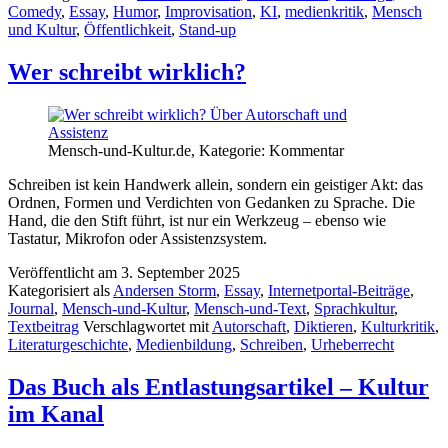
Comedy
,
Essay
,
Humor
,
Improvisation
,
KI
,
medienkritik
,
Mensch
und Kultur
,
Öffentlichkeit
,
Stand-up
Wer schreibt wirklich?
Mensch-und-Kultur.de, Kategorie: Kommentar
Schreiben ist kein Handwerk allein, sondern ein geistiger Akt: das
Ordnen, Formen und Verdichten von Gedanken zu Sprache. Die
Hand, die den Stift führt, ist nur ein Werkzeug – ebenso wie
Tastatur, Mikrofon oder Assistenzsystem.
Veröffentlicht am
3. September 2025
Kategorisiert als
Andersen Storm
,
Essay
,
Internetportal-Beiträge
,
Journal
,
Mensch-und-Kultur
,
Mensch-und-Text
,
Sprachkultur
,
Textbeitrag
Verschlagwortet mit
Autorschaft
,
Diktieren
,
Kulturkritik
,
Literaturgeschichte
,
Medienbildung
,
Schreiben
,
Urheberrecht
Das Buch als Entlastungsartikel – Kultur
im Kanal