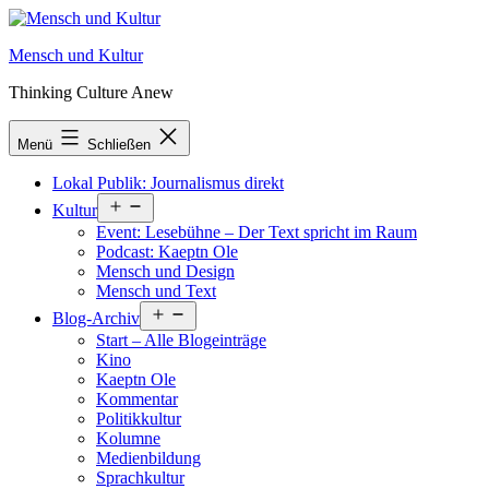
Zum
Inhalt
Mensch und Kultur
springen
Thinking Culture Anew
Menü
Schließen
Lokal Publik: Journalismus direkt
Menü
Kultur
öffnen
Event: Lesebühne – Der Text spricht im Raum
Podcast: Kaeptn Ole
Mensch und Design
Mensch und Text
Menü
Blog-Archiv
öffnen
Start – Alle Blogeinträge
Kino
Kaeptn Ole
Kommentar
Politikkultur
Kolumne
Medienbildung
Sprachkultur