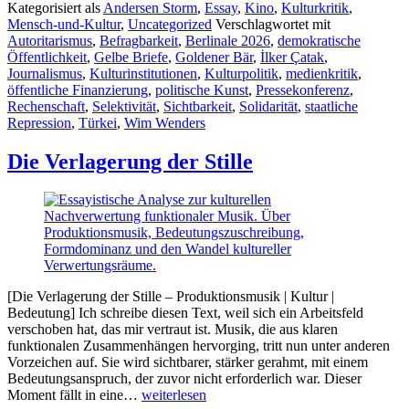
Kategorisiert als
Andersen Storm
,
Essay
,
Kino
,
Kulturkritik
,
Mensch-und-Kultur
,
Uncategorized
Verschlagwortet mit
Autoritarismus
,
Befragbarkeit
,
Berlinale 2026
,
demokratische
Öffentlichkeit
,
Gelbe Briefe
,
Goldener Bär
,
İlker Çatak
,
Journalismus
,
Kulturinstitutionen
,
Kulturpolitik
,
medienkritik
,
öffentliche Finanzierung
,
politische Kunst
,
Pressekonferenz
,
Rechenschaft
,
Selektivität
,
Sichtbarkeit
,
Solidarität
,
staatliche
Repression
,
Türkei
,
Wim Wenders
Die Verlagerung der Stille
[Die Verlagerung der Stille – Produktionsmusik | Kultur |
Bedeutung] Ich schreibe diesen Text, weil sich ein Arbeitsfeld
verschoben hat, das mir vertraut ist. Musik, die aus klaren
funktionalen Zusammenhängen hervorging, tritt nun unter anderen
Vorzeichen auf. Sie wird sichtbarer, stärker gerahmt, mit einem
Bedeutungsanspruch, der zuvor nicht erforderlich war. Dieser
Die
Moment fällt in eine…
weiterlesen