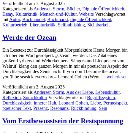
Veröffentlicht am
7. August 2025
als
Kategorisiert als
Andersen Storm
,
Bücher
,
Digitale Öffentlichkeit
,
Entlastungsartikel
Essay
,
Kulturkritik
,
Mensch-und-Kultur
,
Website
Verschlagwortet
–
mit
Autor
,
Buchhandel
,
Buchmarkt
,
digitale Öffentlichkeit
,
Kultur
Kulturbetrieb
,
Literaturkritik
,
Selfpublishing
,
Sichtbarkeit
im
Kanal
Werde der Ozean
Ein Lesetext zur Durchlässigkeit Morgenlektüre Heute Morgen bin
ich über ein Wort gesolpert. „Ozean“ werden. Das Zitat eines
großen Lyrikers und Welterkenners, Sängers und Liedpoeten von
Weltruf, klang den ganzen Morgen in mir als poetischer Aspekt der
Durchlässigkeit des Seins nach. If you don’t become the ocean,
Werde
you’ll be seasick every day.– Leonard Cohen (Wenn…
weiterlesen
der
Veröffentlicht am
2. August 2025
Ozean
Kategorisiert als
Andersen Storm
,
Aus der Liebe
,
Lebenskultur
,
Reflexion
,
Sprachkultur
Verschlagwortet mit
Begriffssystem
,
Durchlässigkeit
,
innerer Halt
,
Leonard Cohen
,
Liebe
,
Permeaspekt
,
poetischer Text
,
Präsenz
,
Resonanz
,
Rückbindung
,
Sein
Vom Erstbewusstsein der Restspannung