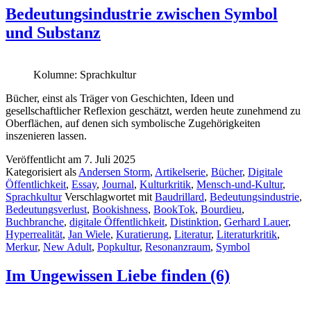
Bedeutungsindustrie zwischen Symbol
und Substanz
Kolumne: Sprachkultur
Bücher, einst als Träger von Geschichten, Ideen und
gesellschaftlicher Reflexion geschätzt, werden heute zunehmend zu
Oberflächen, auf denen sich symbolische Zugehörigkeiten
inszenieren lassen.
Veröffentlicht am
7. Juli 2025
Kategorisiert als
Andersen Storm
,
Artikelserie
,
Bücher
,
Digitale
Öffentlichkeit
,
Essay
,
Journal
,
Kulturkritik
,
Mensch-und-Kultur
,
Sprachkultur
Verschlagwortet mit
Baudrillard
,
Bedeutungsindustrie
,
Bedeutungsverlust
,
Bookishness
,
BookTok
,
Bourdieu
,
Buchbranche
,
digitale Öffentlichkeit
,
Distinktion
,
Gerhard Lauer
,
Hyperrealität
,
Jan Wiele
,
Kuratierung
,
Literatur
,
Literaturkritik
,
Merkur
,
New Adult
,
Popkultur
,
Resonanzraum
,
Symbol
Im Ungewissen Liebe finden (6)