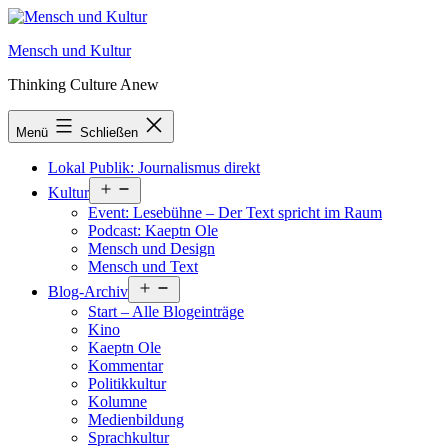
Zum
Inhalt
Mensch und Kultur
springen
Thinking Culture Anew
Menü
Schließen
Lokal Publik: Journalismus direkt
Menü
Kultur
öffnen
Event: Lesebühne – Der Text spricht im Raum
Podcast: Kaeptn Ole
Mensch und Design
Mensch und Text
Menü
Blog-Archiv
öffnen
Start – Alle Blogeinträge
Kino
Kaeptn Ole
Kommentar
Politikkultur
Kolumne
Medienbildung
Sprachkultur