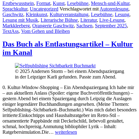
Erstbewusstsein
,
Format
,
Kunst
,
Lesebühne
,
Mensch-und-Kultur
,
Sprachkultur
,
Uncategorized
Verschlagwortet mit
Autorenlesung
,
Gaschwitz
,
Kleinkunst
,
Kulturveranstaltung
,
Lesebühne
,
Lesung
,
Lesung mit Musik
,
Literarische Bühne
,
Literatur
,
Live-Lesung
,
Markkleeberg
,
Orangerie Gaschwitz
,
Sachsen
,
September 2025
,
TextAss
,
Vom Gehen und Bleiben
Das Buch als Entlastungsartikel – Kultur
im Kanal
© 2025 Andersen Storm – bei einem Abendspaziergang
in der Leipziger Karli gefunden. Passte zum Abend.
0. Kultur-Window-Shopping – Ein Abendspaziergang Ich habe mir
– aus aktuellem Anlass (Spoiler: eigene Buchveröffentlichungen) –
gestern Abend bei einem Spaziergang durch Leipzig die Auslagen
einiger legendärer Buchhandlungen angesehen. (Meine Themen:
Selfpublishing–Sichtbarkeit–Buchmarkt.) Was mich dabei besonders
irritierte:Einkochtipps und Haushaltsratgeber im Retro-Stil –
ornamentierte Pappbände mit Deckelschild, liebevoll gestaltet,
schmal, hochpreisig.Anmutung bibliophiler Lyrik – Inhalt:
Das
Ratgebersimulation.Die…
weiterlesen
Buch