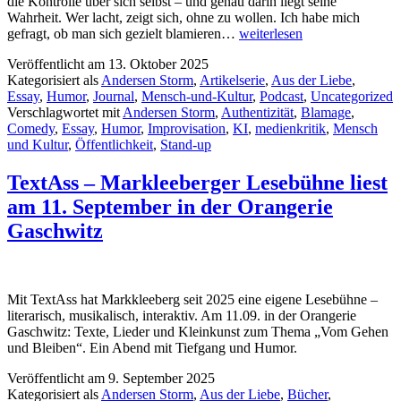
die Kontrolle über sich selbst – und genau darin liegt seine
Wahrheit. Wer lacht, zeigt sich, ohne zu wollen. Ich habe mich
Die
gefragt, ob man sich gezielt blamieren…
weiterlesen
Durchlässigkeit
Veröffentlicht am
13. Oktober 2025
des
Kategorisiert als
Andersen Storm
,
Artikelserie
,
Aus der Liebe
,
Lachens
Essay
,
Humor
,
Journal
,
Mensch-und-Kultur
,
Podcast
,
Uncategorized
Verschlagwortet mit
Andersen Storm
,
Authentizität
,
Blamage
,
Comedy
,
Essay
,
Humor
,
Improvisation
,
KI
,
medienkritik
,
Mensch
und Kultur
,
Öffentlichkeit
,
Stand-up
TextAss – Markleeberger Lesebühne liest
am 11. September in der Orangerie
Gaschwitz
Mit TextAss hat Markkleeberg seit 2025 eine eigene Lesebühne –
literarisch, musikalisch, interaktiv. Am 11.09. in der Orangerie
Gaschwitz: Texte, Lieder und Kleinkunst zum Thema „Vom Gehen
und Bleiben“. Ein Abend mit Tiefgang und Humor.
Veröffentlicht am
9. September 2025
Kategorisiert als
Andersen Storm
,
Aus der Liebe
,
Bücher
,