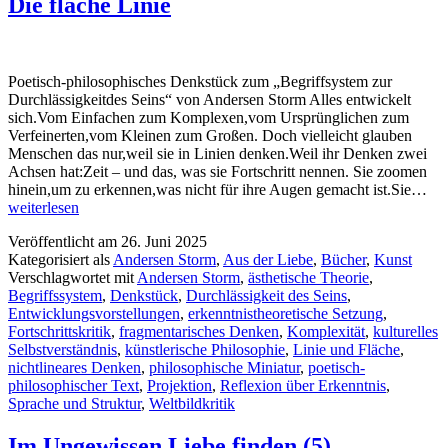
Die flache Linie
Poetisch-philosophisches Denkstück zum „Begriffsystem zur
Durchlässigkeitdes Seins“ von Andersen Storm Alles entwickelt
sich.Vom Einfachen zum Komplexen,vom Ursprünglichen zum
Verfeinerten,vom Kleinen zum Großen. Doch vielleicht glauben
Menschen das nur,weil sie in Linien denken.Weil ihr Denken zwei
Achsen hat:Zeit – und das, was sie Fortschritt nennen. Sie zoomen
Di
hinein,um zu erkennen,was nicht für ihre Augen gemacht ist.Sie…
fla
weiterlesen
Lin
Veröffentlicht am
26. Juni 2025
Kategorisiert als
Andersen Storm
,
Aus der Liebe
,
Bücher
,
Kunst
Verschlagwortet mit
Andersen Storm
,
ästhetische Theorie
,
Begriffssystem
,
Denkstück
,
Durchlässigkeit des Seins
,
Entwicklungsvorstellungen
,
erkenntnistheoretische Setzung
,
Fortschrittskritik
,
fragmentarisches Denken
,
Komplexität
,
kulturelles
Selbstverständnis
,
künstlerische Philosophie
,
Linie und Fläche
,
nichtlineares Denken
,
philosophische Miniatur
,
poetisch-
philosophischer Text
,
Projektion
,
Reflexion über Erkenntnis
,
Sprache und Struktur
,
Weltbildkritik
Im Ungewissen Liebe finden (5)