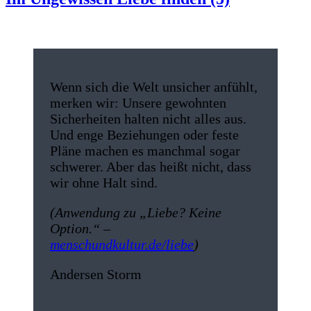
Wenn sich die Welt unsicher anfühlt,
merken wir: Unsere gewohnten
Sicherheiten halten nicht alles aus.
Und enge Beziehungen oder feste
Pläne machen es manchmal sogar
schwerer. Aber das heißt nicht, dass
wir ohne Halt sind.
(Anwendung zu „Liebe? Keine
Option.“ –
menschundkultur.de/liebe
)
Andersen Storm