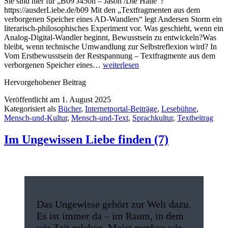
Sie sind hier für „B09 J450n – Jason /Die Halle“?
https://ausderLiebe.de/b09 Mit den „Textfragmenten aus dem
verborgenen Speicher eines AD-Wandlers“ legt Andersen Storm ein
literarisch-philosophisches Experiment vor. Was geschieht, wenn ein
Analog-Digital-Wandler beginnt, Bewusstsein zu entwickeln?Was
bleibt, wenn technische Umwandlung zur Selbstreflexion wird? In
Vom Erstbewusstsein der Restspannung – Textfragmente aus dem
Vom
verborgenen Speicher eines…
weiterlesen
Erstbewusstsein
Hervorgehobener Beitrag
der
Restspannung
Veröffentlicht am
1. August 2025
Kategorisiert als
Bücher
,
Internetportal-Beiträge
,
Lesebühne
,
Mensch-und-Kultur
,
Mensch-und-Text
,
Sprachkultur
,
Textbeitrag
Im Ungewissen Liebe finden (7)
Das Ungewisse gehört zur Welt dazu.
Es ist immer da – im Raum, in dem
wir Zeit erleben. Meist merken wir