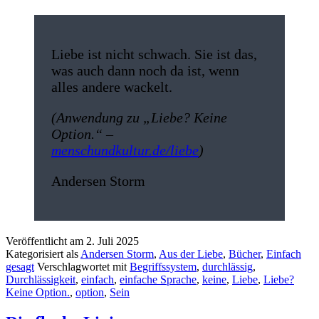
Liebe ist nicht schwach. Sie ist das,
was auch dann noch da ist, wenn
alles andere wackelt.
(Anwendung zu „Liebe? Keine
Option.“ –
menschundkultur.de/liebe
)
Andersen Storm
Veröffentlicht am
2. Juli 2025
Kategorisiert als
Andersen Storm
,
Aus der Liebe
,
Bücher
,
Einfach
gesagt
Verschlagwortet mit
Begriffssystem
,
durchlässig
,
Durchlässigkeit
,
einfach
,
einfache Sprache
,
keine
,
Liebe
,
Liebe?
Keine Option.
,
option
,
Sein