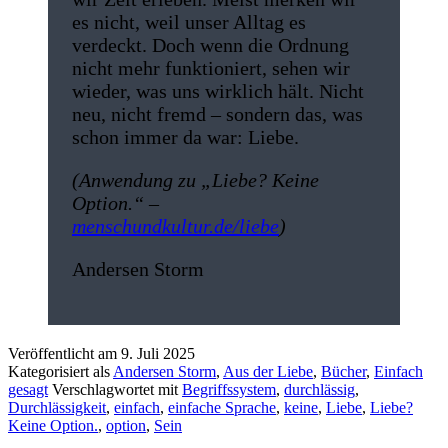
es nicht, weil unser Alltag es
verdeckt. Doch wenn die Ordnung
nicht mehr funktioniert, sehen wir
wieder, was uns wirklich hält. Nicht
neu, nicht fremd – sondern das, was
schon immer da war: Liebe.
(Anwendung zu „Liebe? Keine
Option.“ –
menschundkultur.de/liebe
)
Andersen Storm
Veröffentlicht am
9. Juli 2025
Kategorisiert als
Andersen Storm
,
Aus der Liebe
,
Bücher
,
Einfach
gesagt
Verschlagwortet mit
Begriffssystem
,
durchlässig
,
Durchlässigkeit
,
einfach
,
einfache Sprache
,
keine
,
Liebe
,
Liebe?
Keine Option.
,
option
,
Sein