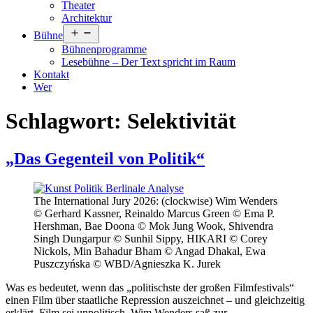
Theater
Architektur
Menü
Bühne
öffnen
Bühnenprogramme
Lesebühne – Der Text spricht im Raum
Kontakt
Wer
Schlagwort:
Selektivität
„Das Gegenteil von Politik“
The International Jury 2026: (clockwise) Wim Wenders
© Gerhard Kassner, Reinaldo Marcus Green © Ema P.
Hershman, Bae Doona © Mok Jung Wook, Shivendra
Singh Dungarpur © Sunhil Sippy, HIKARI © Corey
Nickols, Min Bahadur Bham © Angad Dhakal, Ewa
Puszczyńska © WBD/Agnieszka K. Jurek
Was es bedeutet, wenn das „politischste der großen Filmfestivals“
einen Film über staatliche Repression auszeichnet – und gleichzeitig
erklärt, Film sei unpolitisch. Wim Wenders saß zur