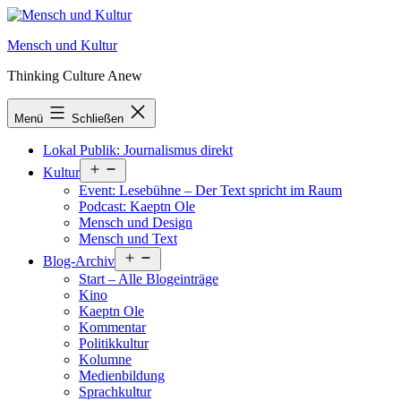
Zum
Inhalt
Mensch und Kultur
springen
Thinking Culture Anew
Menü
Schließen
Lokal Publik: Journalismus direkt
Menü
Kultur
öffnen
Event: Lesebühne – Der Text spricht im Raum
Podcast: Kaeptn Ole
Mensch und Design
Mensch und Text
Menü
Blog-Archiv
öffnen
Start – Alle Blogeinträge
Kino
Kaeptn Ole
Kommentar
Politikkultur
Kolumne
Medienbildung
Sprachkultur