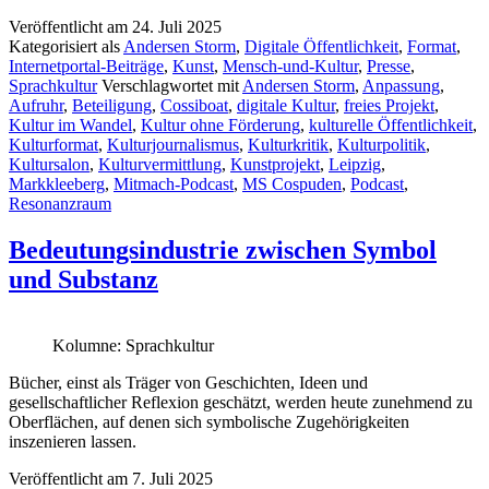
Der
Veröffentlicht am
24. Juli 2025
Cossiboat
Kategorisiert als
Andersen Storm
,
Digitale Öffentlichkeit
,
Format
,
Kultursalon
Internetportal-Beiträge
,
Kunst
,
Mensch-und-Kultur
,
Presse
,
geht
Sprachkultur
Verschlagwortet mit
Andersen Storm
,
Anpassung
,
auf
Aufruhr
,
Beteiligung
,
Cossiboat
,
digitale Kultur
,
freies Projekt
,
Sendung
Kultur im Wandel
,
Kultur ohne Förderung
,
kulturelle Öffentlichkeit
,
Kulturformat
,
Kulturjournalismus
,
Kulturkritik
,
Kulturpolitik
,
Kultursalon
,
Kulturvermittlung
,
Kunstprojekt
,
Leipzig
,
Markkleeberg
,
Mitmach-Podcast
,
MS Cospuden
,
Podcast
,
Resonanzraum
Bedeutungsindustrie zwischen Symbol
und Substanz
Kolumne: Sprachkultur
Bücher, einst als Träger von Geschichten, Ideen und
gesellschaftlicher Reflexion geschätzt, werden heute zunehmend zu
Oberflächen, auf denen sich symbolische Zugehörigkeiten
inszenieren lassen.
Veröffentlicht am
7. Juli 2025