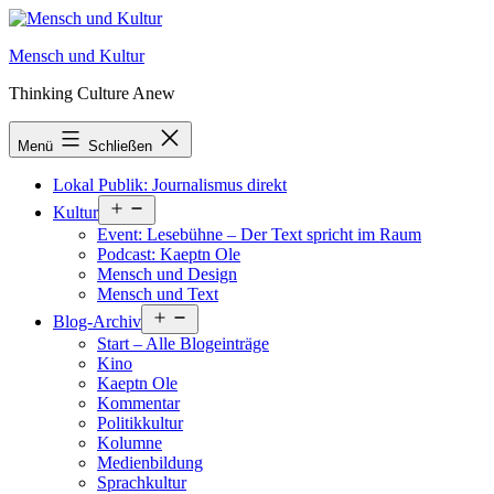
Zum
Inhalt
Mensch und Kultur
springen
Thinking Culture Anew
Menü
Schließen
Lokal Publik: Journalismus direkt
Menü
Kultur
öffnen
Event: Lesebühne – Der Text spricht im Raum
Podcast: Kaeptn Ole
Mensch und Design
Mensch und Text
Menü
Blog-Archiv
öffnen
Start – Alle Blogeinträge
Kino
Kaeptn Ole
Kommentar
Politikkultur
Kolumne
Medienbildung
Sprachkultur