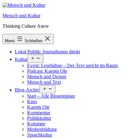
Zum
Inhalt
Mensch und Kultur
springen
Thinking Culture Anew
Menü
Schließen
Lokal Publik: Journalismus direkt
Menü
Kultur
öffnen
Event: Lesebühne – Der Text spricht im Raum
Podcast: Kaeptn Ole
Mensch und Design
Mensch und Text
Menü
Blog-Archiv
öffnen
Start – Alle Blogeinträge
Kino
Kaeptn Ole
Kommentar
Politikkultur
Kolumne
Medienbildung
Sprachkultur