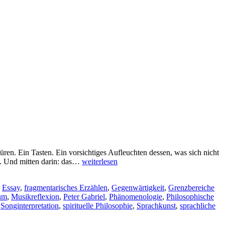
üren. Ein Tasten. Ein vorsichtiges Aufleuchten dessen, was sich nicht
Mehr
st. Und mitten darin: das…
weiterlesen
als
dies
,
Essay
,
fragmentarisches Erzählen
,
Gegenwärtigkeit
,
Grenzbereiche
–
um
,
Musikreflexion
,
Peter Gabriel
,
Phänomenologie
,
Philosophische
Ein
,
Songinterpretation
,
spirituelle Philosophie
,
Sprachkunst
,
sprachliche
Zwischenklang
im
Feld