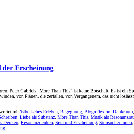
d der Erscheinung
en. Peter Gabriels „More Than This“ ist keine Botschaft. Es ist ein Sp
chwinden, von Plänen, die zerfallen, von Vergangenem, das nicht losläs
wortet mit
ästhetisches Erleben
,
Begegnung
,
Blogreflexion
,
Denkraum
Schreiben
,
Liebe als Substanz
,
More Than This
,
Musik als Resonanzra
ses Denken
,
Resonanzdenken
,
Sein und Erscheinung
,
Sinnsucher:innen
ang