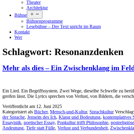
Theater
Architektur
Menü
Bühne
öffnen
Bühnenprogramme
Lesebühne – Der Text spricht im Raum
Kontakt
Wer
Schlagwort:
Resonanzdenken
Mehr als dies – Ein Zwischenklang im Fel
Ein Lied. Ein Begriffssystem. Zwei Wege, dieselbe Schwelle zu berühr
greifen lässt. Die Lyrics sprechen von Verlust, von Bildern, die vers
Veröffentlicht am
12. Juni 2025
Kategorisiert als
Bücher
,
Mensch-und-Kultur
,
Sprachkultur
Verschlag
der Sprache
,
Jenseits des Ich
,
Klang und Bedeutung
,
kontemplatives 
Essayistik
,
poetischer Essay
,
Popkultur trifft Philosophie
,
postreligiö
Andeutung
,
Tiefe statt Fülle
,
Verlust und Verbundenheit
,
Zwischenkl