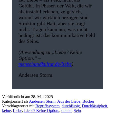
Gefühl. In Phasen der Welt, die wir
als instabil erleben, zeigt sich,
worauf wir wirklich bezogen sind.
Struktur gibt Halt, aber sie trägt
nicht. Tragen kann nur, was nicht
bedingt ist: das kommunikative Feld
des Seins.
(Anwendung zu „Liebe? Keine
Option.“ –
menschundkultur.de/liebe
)
Andersen Storm
Veröffentlicht am
28. Mai 2025
Kategorisiert als
Andersen Storm
,
Aus der Liebe
,
Bücher
Verschlagwortet mit
Begriffssystem
,
durchlässig
,
Durchlässigkeit
,
keine
,
Liebe
,
Liebe? Keine Option.
,
option
,
Sein