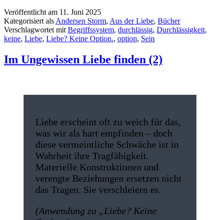
Veröffentlicht am
11. Juni 2025
Kategorisiert als
Andersen Storm
,
Aus der Liebe
,
Bücher
Verschlagwortet mit
Begriffssystem
,
durchlässig
,
Durchlässigkeit
,
keine
,
Liebe
,
Liebe? Keine Option.
,
option
,
Sein
Im Ungewissen Liebe finden (2)
Liebe erscheint oft zu weich für das,
was wir als hart empfinden – doch
diese vermeintliche Schwäche ist in
Wahrheit ihre Tragfähigkeit.
Materielle Konstruktionen und
verengte Beziehungen ersetzen nicht
das Tragen. Sie verschleiern es.
(Anwendung zu „Liebe? Keine