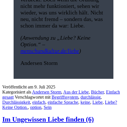
nicht mehr funktioniert, sehen wir
wieder, was uns wirklich hält. Nicht
neu, nicht fremd – sondern das, was
schon immer da war: Liebe.
(Anwendung zu „Liebe? Keine
Option.“ –
menschundkultur.de/liebe
)
Andersen Storm
Veröffentlicht am
9. Juli 2025
Kategorisiert als
Andersen Storm
,
Aus der Liebe
,
Bücher
,
Einfach
gesagt
Verschlagwortet mit
Begriffssystem
,
durchlässig
,
Durchlässigkeit
,
einfach
,
einfache Sprache
,
keine
,
Liebe
,
Liebe?
Keine Option.
,
option
,
Sein
Im Ungewissen Liebe finden (6)