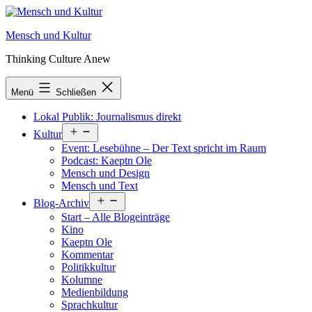
Zum
Inhalt
Mensch und Kultur
springen
Thinking Culture Anew
Menü
Schließen
Lokal Publik: Journalismus direkt
Menü
Kultur
öffnen
Event: Lesebühne – Der Text spricht im Raum
Podcast: Kaeptn Ole
Mensch und Design
Mensch und Text
Menü
Blog-Archiv
öffnen
Start – Alle Blogeinträge
Kino
Kaeptn Ole
Kommentar
Politikkultur
Kolumne
Medienbildung
Sprachkultur