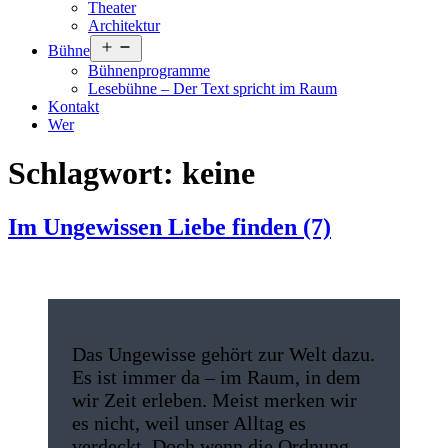
Theater
Architektur
Menü
Bühne
öffnen
Bühnenprogramme
Lesebühne – Der Text spricht im Raum
Kontakt
Wer
Schlagwort:
keine
Im Ungewissen Liebe finden (7)
Das Ungewisse gehört zur Welt dazu.
Es ist immer da – im Raum, in dem
wir Zeit erleben. Meist merken wir
es nicht, weil unser Alltag es
verdeckt. Doch wenn die Ordnung