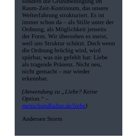
sondern die Grundbedingung im
Raum-Zeit-Kontinuum, das unsere
Welterfahrung strukturiert. Es ist
immer schon da – als Stille unter der
Ordnung, als Möglichkeit jenseits
der Form. Wir übersehen es meist,
weil uns Struktur schützt. Doch wenn
die Ordnung brüchig wird, wird
spürbar, was nie gefehlt hat: Liebe
als tragende Präsenz. Nicht neu,
nicht gemacht – nur wieder
erkennbar.
(Anwendung zu „Liebe? Keine
Option.“ –
menschundkultur.de/liebe
)
Andersen Storm