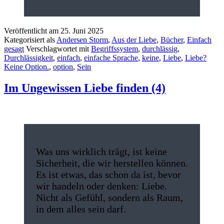
Veröffentlicht am
25. Juni 2025
Kategorisiert als
Andersen Storm
,
Aus der Liebe
,
Bücher
,
Einfach
gesagt
Verschlagwortet mit
Begriffssystem
,
durchlässig
,
Durchlässigkeit
,
einfach
,
einfache Sprache
,
keine
,
Liebe
,
Liebe?
Keine Option.
,
option
,
Sein
Im Ungewissen Liebe finden (4)
Was uns wirklich trägt, ist keine
Sicherheit, die wir herstellen können.
Es ist etwas, das schon da ist, bevor
wir handeln oder denken: Liebe.
Nicht als Gefühl, sondern als Raum,
in dem alles sein darf.