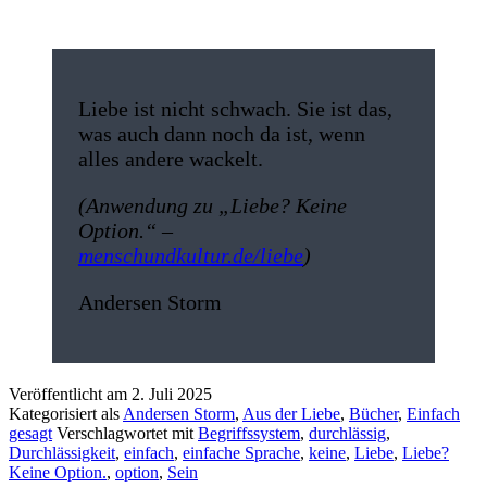
Liebe ist nicht schwach. Sie ist das,
was auch dann noch da ist, wenn
alles andere wackelt.
(Anwendung zu „Liebe? Keine
Option.“ –
menschundkultur.de/liebe
)
Andersen Storm
Veröffentlicht am
2. Juli 2025
Kategorisiert als
Andersen Storm
,
Aus der Liebe
,
Bücher
,
Einfach
gesagt
Verschlagwortet mit
Begriffssystem
,
durchlässig
,
Durchlässigkeit
,
einfach
,
einfache Sprache
,
keine
,
Liebe
,
Liebe?
Keine Option.
,
option
,
Sein