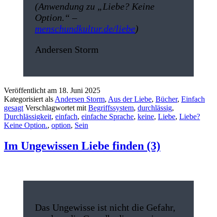
(Anwendung zu „Liebe? Keine
Option.“ –
menschundkultur.de/liebe
)
Andersen Storm
Veröffentlicht am
18. Juni 2025
Kategorisiert als
Andersen Storm
,
Aus der Liebe
,
Bücher
,
Einfach
gesagt
Verschlagwortet mit
Begriffssystem
,
durchlässig
,
Durchlässigkeit
,
einfach
,
einfache Sprache
,
keine
,
Liebe
,
Liebe?
Keine Option.
,
option
,
Sein
Im Ungewissen Liebe finden (3)
Das Ungewisse ist nicht die Gefahr,