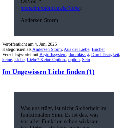
Option.“ –
menschundkultur.de/liebe
)
Andersen Storm
Veröffentlicht am
4. Juni 2025
Kategorisiert als
Andersen Storm
,
Aus der Liebe
,
Bücher
Verschlagwortet mit
Begriffssystem
,
durchlässig
,
Durchlässigkeit
,
keine
,
Liebe
,
Liebe? Keine Option.
,
option
,
Sein
Im Ungewissen Liebe finden (1)
Was uns trägt, ist nicht Sicherheit im
funktionalen Sinn. Es ist das, was
vor aller Funktion schon wirksam
ist: Liebe – als Feld, nicht als