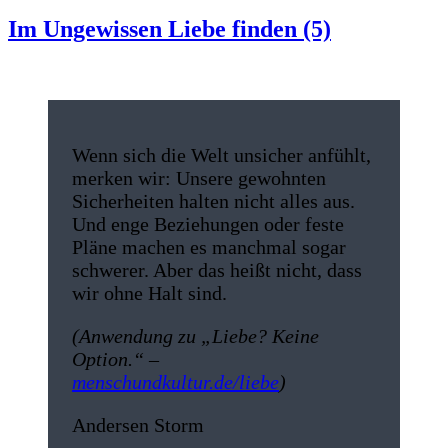
Im Ungewissen Liebe finden (5)
Wenn sich die Welt unsicher anfühlt,
merken wir: Unsere gewohnten
Sicherheiten halten nicht alles aus.
Und enge Beziehungen oder feste
Pläne machen es manchmal sogar
schwerer. Aber das heißt nicht, dass
wir ohne Halt sind.
(Anwendung zu „Liebe? Keine
Option.“ –
menschundkultur.de/liebe
)
Andersen Storm