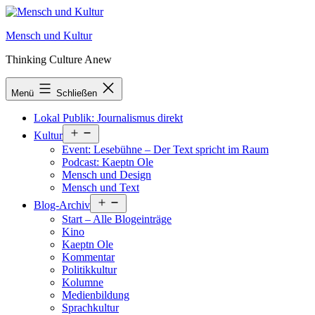
Zum
Inhalt
Mensch und Kultur
springen
Thinking Culture Anew
Menü
Schließen
Lokal Publik: Journalismus direkt
Menü
Kultur
öffnen
Event: Lesebühne – Der Text spricht im Raum
Podcast: Kaeptn Ole
Mensch und Design
Mensch und Text
Menü
Blog-Archiv
öffnen
Start – Alle Blogeinträge
Kino
Kaeptn Ole
Kommentar
Politikkultur
Kolumne
Medienbildung
Sprachkultur