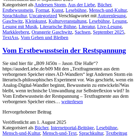
Kategorisiert als
Andersen Storm
,
Aus der Liebe
,
Bücher
,
Erstbewusstsein
,
Format
,
Kunst
,
Lesebühne
,
Mensch-und-Kultur
,
Sprachkultur
,
Uncategorized
Verschlagwortet mit
Autorenlesung
,
Gaschwitz
,
Kleinkunst
,
Kulturveranstaltung
,
Lesebühne
,
Lesung
,
Lesung mit Musik
,
Literarische Bühne
,
Literatur
,
Live-Lesung
,
Markkleeberg
,
Orangerie Gaschwitz
,
Sachsen
,
September 2025
,
TextAss
,
Vom Gehen und Bleiben
Vom Erstbewusstsein der Restspannung
Sie sind hier für „B09 J450n – Jason /Die Halle“?
https://ausderLiebe.de/b09 Mit den „Textfragmenten aus dem
verborgenen Speicher eines AD-Wandlers“ legt Andersen Storm ein
literarisch-philosophisches Experiment vor. Was geschieht, wenn ein
Analog-Digital-Wandler beginnt, Bewusstsein zu entwickeln?Was
bleibt, wenn technische Umwandlung zur Selbstreflexion wird? In
Vom Erstbewusstsein der Restspannung – Textfragmente aus dem
Vom
verborgenen Speicher eines…
weiterlesen
Erstbewusstsein
Hervorgehobener Beitrag
der
Restspannung
Veröffentlicht am
1. August 2025
Kategorisiert als
Bücher
,
Internetportal-Beiträge
,
Lesebühne
,
Mensch-und-Kultur
,
Mensch-und-Text
,
Sprachkultur
,
Textbeitrag