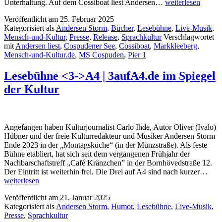
Andersen
Unterhaltung. Auf dem Cossiboat liest Andersen…
weiterlesen
Storm
Veröffentlicht am
25. Februar 2025
liest
Kategorisiert als
Andersen Storm
,
Bücher
,
Lesebühne
,
Live-Musik
,
auf
Mensch-und-Kultur
,
Presse
,
Release
,
Sprachkultur
Verschlagwortet
dem
mit
Andersen liest
,
Cospudener See
,
Cossiboat
,
Markkleeberg
,
Cossiboat
Mensch-und-Kultur.de
,
MS Cospuden
,
Pier 1
Lesebühne <3->A4 | 3aufA4.de im Spiegel
der Kultur
Angefangen haben Kulturjournalist Carlo Ihde, Autor Oliver (Ivalo)
Hübner und der freie Kulturredakteur und Musiker Andersen Storm
Ende 2023 in der „Montagsküche“ (in der Münzstraße). Als feste
Bühne etabliert, hat sich seit dem vergangenen Frühjahr der
Nachbarschaftstreff „Café Kränzchen” in der Bornhövedstraße 12.
Les
Der Eintritt ist weiterhin frei. Die Drei auf A4 sind nach kurzer…
<3-
weiterlesen
>A4
Veröffentlicht am
21. Januar 2025
|
Kategorisiert als
Andersen Storm
,
Humor
,
Lesebühne
,
Live-Musik
,
3auf
Presse
,
Sprachkultur
im