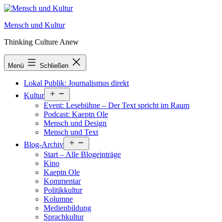
Zum
Inhalt
Mensch und Kultur
springen
Thinking Culture Anew
Menü
Schließen
Lokal Publik: Journalismus direkt
Menü
Kultur
öffnen
Event: Lesebühne – Der Text spricht im Raum
Podcast: Kaeptn Ole
Mensch und Design
Mensch und Text
Menü
Blog-Archiv
öffnen
Start – Alle Blogeinträge
Kino
Kaeptn Ole
Kommentar
Politikkultur
Kolumne
Medienbildung
Sprachkultur