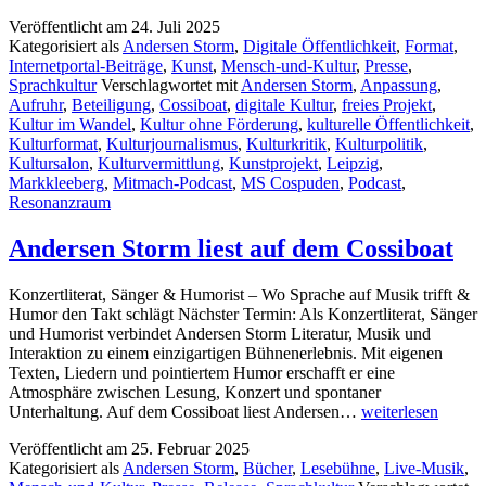
Der
Veröffentlicht am
24. Juli 2025
Cossiboat
Kategorisiert als
Andersen Storm
,
Digitale Öffentlichkeit
,
Format
,
Kultursalon
Internetportal-Beiträge
,
Kunst
,
Mensch-und-Kultur
,
Presse
,
geht
Sprachkultur
Verschlagwortet mit
Andersen Storm
,
Anpassung
,
auf
Aufruhr
,
Beteiligung
,
Cossiboat
,
digitale Kultur
,
freies Projekt
,
Sendung
Kultur im Wandel
,
Kultur ohne Förderung
,
kulturelle Öffentlichkeit
,
Kulturformat
,
Kulturjournalismus
,
Kulturkritik
,
Kulturpolitik
,
Kultursalon
,
Kulturvermittlung
,
Kunstprojekt
,
Leipzig
,
Markkleeberg
,
Mitmach-Podcast
,
MS Cospuden
,
Podcast
,
Resonanzraum
Andersen Storm liest auf dem Cossiboat
Konzertliterat, Sänger & Humorist – Wo Sprache auf Musik trifft &
Humor den Takt schlägt Nächster Termin: Als Konzertliterat, Sänger
und Humorist verbindet Andersen Storm Literatur, Musik und
Interaktion zu einem einzigartigen Bühnenerlebnis. Mit eigenen
Texten, Liedern und pointiertem Humor erschafft er eine
Atmosphäre zwischen Lesung, Konzert und spontaner
Andersen
Unterhaltung. Auf dem Cossiboat liest Andersen…
weiterlesen
Storm
Veröffentlicht am
25. Februar 2025
liest
Kategorisiert als
Andersen Storm
,
Bücher
,
Lesebühne
,
Live-Musik
,
auf