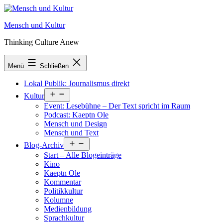
Zum
Inhalt
Mensch und Kultur
springen
Thinking Culture Anew
Menü
Schließen
Lokal Publik: Journalismus direkt
Menü
Kultur
öffnen
Event: Lesebühne – Der Text spricht im Raum
Podcast: Kaeptn Ole
Mensch und Design
Mensch und Text
Menü
Blog-Archiv
öffnen
Start – Alle Blogeinträge
Kino
Kaeptn Ole
Kommentar
Politikkultur
Kolumne
Medienbildung
Sprachkultur