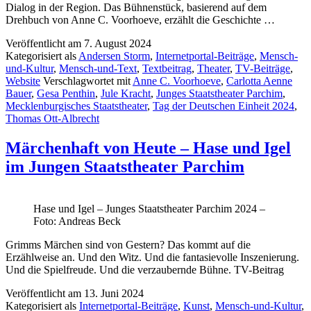
Dialog in der Region. Das Bühnenstück, basierend auf dem
Drehbuch von Anne C. Voorhoeve, erzählt die Geschichte …
Veröffentlicht am
7. August 2024
Kategorisiert als
Andersen Storm
,
Internetportal-Beiträge
,
Mensch-
und-Kultur
,
Mensch-und-Text
,
Textbeitrag
,
Theater
,
TV-Beiträge
,
Website
Verschlagwortet mit
Anne C. Voorhoeve
,
Carlotta Aenne
Bauer
,
Gesa Penthin
,
Jule Kracht
,
Junges Staatstheater Parchim
,
Mecklenburgisches Staatstheater
,
Tag der Deutschen Einheit 2024
,
Thomas Ott-Albrecht
Märchenhaft von Heute – Hase und Igel
im Jungen Staatstheater Parchim
Hase und Igel – Junges Staatstheater Parchim 2024 –
Foto: Andreas Beck
Grimms Märchen sind von Gestern? Das kommt auf die
Erzählweise an. Und den Witz. Und die fantasievolle Inszenierung.
Und die Spielfreude. Und die verzaubernde Bühne. TV-Beitrag
Veröffentlicht am
13. Juni 2024
Kategorisiert als
Internetportal-Beiträge
,
Kunst
,
Mensch-und-Kultur
,