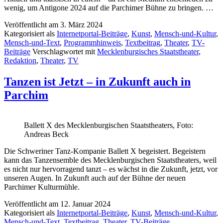
wenig, um Antigone 2024 auf die Parchimer Bühne zu bringen. …
Veröffentlicht am
3. März 2024
Kategorisiert als
Internetportal-Beiträge
,
Kunst
,
Mensch-und-Kultur
,
Mensch-und-Text
,
Programmhinweis
,
Textbeitrag
,
Theater
,
TV-
Beiträge
Verschlagwortet mit
Mecklenburgisches Staatstheater
,
Redaktion
,
Theater
,
TV
Tanzen ist Jetzt – in Zukunft auch in
Parchim
Ballett X des Mecklenburgischen Staatstheaters, Foto:
Andreas Beck
Die Schweriner Tanz-Kompanie Ballett X begeistert. Begeistern
kann das Tanzensemble des Mecklenburgischen Staatstheaters, weil
es nicht nur hervorragend tanzt – es wächst in die Zukunft, jetzt, vor
unseren Augen. In Zukunft auch auf der Bühne der neuen
Parchimer Kulturmühle.
Veröffentlicht am
12. Januar 2024
Kategorisiert als
Internetportal-Beiträge
,
Kunst
,
Mensch-und-Kultur
,
Mensch-und-Text
,
Textbeitrag
,
Theater
,
TV-Beiträge