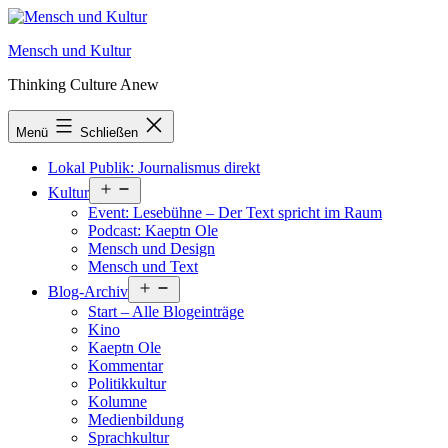
Zum
Inhalt
Mensch und Kultur
springen
Thinking Culture Anew
Menü
Schließen
Lokal Publik: Journalismus direkt
Menü
Kultur
öffnen
Event: Lesebühne – Der Text spricht im Raum
Podcast: Kaeptn Ole
Mensch und Design
Mensch und Text
Menü
Blog-Archiv
öffnen
Start – Alle Blogeinträge
Kino
Kaeptn Ole
Kommentar
Politikkultur
Kolumne
Medienbildung
Sprachkultur