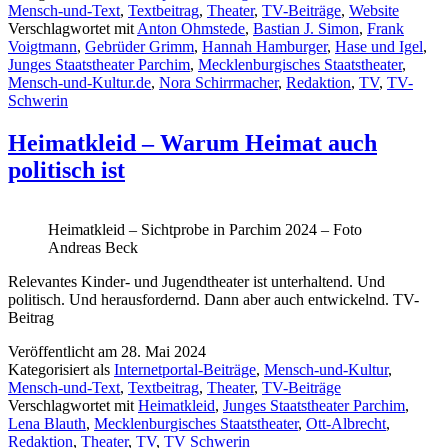
Mensch-und-Text
,
Textbeitrag
,
Theater
,
TV-Beiträge
,
Website
Verschlagwortet mit
Anton Ohmstede
,
Bastian J. Simon
,
Frank
Voigtmann
,
Gebrüder Grimm
,
Hannah Hamburger
,
Hase und Igel
,
Junges Staatstheater Parchim
,
Mecklenburgisches Staatstheater
,
Mensch-und-Kultur.de
,
Nora Schirrmacher
,
Redaktion
,
TV
,
TV-
Schwerin
Heimatkleid – Warum Heimat auch
politisch ist
Heimatkleid – Sichtprobe in Parchim 2024 – Foto
Andreas Beck
Relevantes Kinder- und Jugendtheater ist unterhaltend. Und
politisch. Und herausfordernd. Dann aber auch entwickelnd. TV-
Beitrag
Veröffentlicht am
28. Mai 2024
Kategorisiert als
Internetportal-Beiträge
,
Mensch-und-Kultur
,
Mensch-und-Text
,
Textbeitrag
,
Theater
,
TV-Beiträge
Verschlagwortet mit
Heimatkleid
,
Junges Staatstheater Parchim
,
Lena Blauth
,
Mecklenburgisches Staatstheater
,
Ott-Albrecht
,
Redaktion
,
Theater
,
TV
,
TV Schwerin