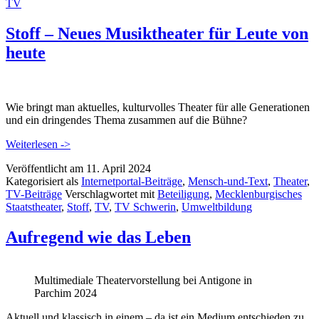
TV
deutscher
Erstaufführung
Stoff – Neues Musiktheater für Leute von
heute
Wie bringt man aktuelles, kulturvolles Theater für alle Generationen
und ein dringendes Thema zusammen auf die Bühne?
Weiterlesen ->
Veröffentlicht am
11. April 2024
Kategorisiert als
Internetportal-Beiträge
,
Mensch-und-Text
,
Theater
,
TV-Beiträge
Verschlagwortet mit
Beteiligung
,
Mecklenburgisches
Staatstheater
,
Stoff
,
TV
,
TV Schwerin
,
Umweltbildung
Aufregend wie das Leben
Multimediale Theatervorstellung bei Antigone in
Parchim 2024
Aktuell und klassisch in einem – da ist ein Medium entschieden zu