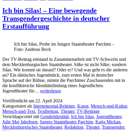
Ich bin Silas! – Eine bewegende
Transgendergeschichte in deutscher
Erstaufführung
Ich bin Silas, Probe im Jungen Staatstheater Parchim –
Foto: Andreas Beck
Der TV-Beitrag entstand in Zusammenarbeit mit TV-Schwerin und
dem Mecklenburgischen Staatstheater. Silke ist nicht Silke, sondern
Silas. Wie kommt sie darauf? Oder er? Und was geht es die anderen
an? Ein dänisches Jugendstück, zum ersten Mal in deutscher
Sprache auf der Bühne, nimmt die Parchimer Zuschauenden mit in
die konfliktreiche Identitätsfindung eines Jugendlichen.
Ich
Jugendtheater für…
weiterlesen
bin
Veröffentlicht am
22. April 2024
Silas!
Kategorisiert als
Internetportal-Beiträge
,
Kunst
,
Mensch-und-Kultur
,
–
Mensch-und-Text
,
Textbeitrag
,
Theater
,
TV-Beiträge
Eine
Verschlagwortet mit
Genderidentität
,
Ich bin Silas
,
Jugendtheater
,
bewegende
Julie Maj Jakobsen
,
Junges Staatstheater Parchim
,
Katja Mickan
,
Transgendergeschichte
Mecklenburgisches Staatstheater
,
Redaktion
,
Theater
,
Transgender
,
in