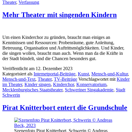
Theater
,
Verfassung
Mehr Theater mit singenden Kindern
Um einen Kinderchor zu gründen, braucht man einiges an
Kenntnissen und Ressourcen: Probenräume, gute Anleitung,
Betreuung, Organisation und Auftrittsmöglichkeiten. Und Kinder,
die singen wollen, braucht man auch. Wenn man da die Kräfte in
der Stadt bündelt, sind die Chancen besonders gut.
Veröffentlicht am
12. Dezember 2023
Kategorisiert als
Internetportal-Beiträge
,
Kunst
,
Mensch-und-Kultur
,
Mensch-und-Text
,
Theater
,
TV-Beiträge
Verschlagwortet mit
Kinder
im Theater
,
Kinder singen
,
Kinderchor
,
Konservatorium
,
Mecklenburgisches Staatstheater
,
Schweriner Singakademie
,
Stadt
Schwerin
Pirat Knitterbort entert die Grundschule
Szenenfoto Pirat Knitterbort, Schwerin © Andreas