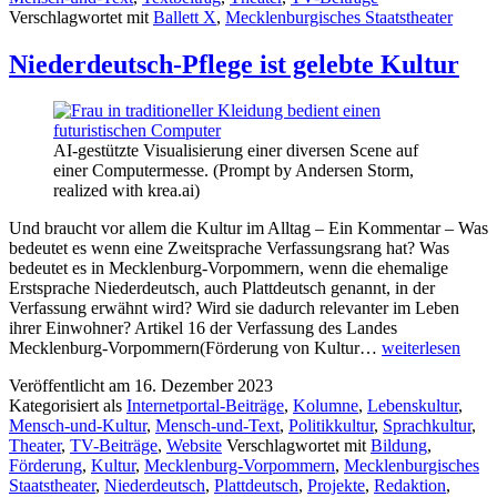
Verschlagwortet mit
Ballett X
,
Mecklenburgisches Staatstheater
Niederdeutsch-Pflege ist gelebte Kultur
AI-gestützte Visualisierung einer diversen Scene auf
einer Computermesse. (Prompt by Andersen Storm,
realized with krea.ai)
Und braucht vor allem die Kultur im Alltag – Ein Kommentar – Was
bedeutet es wenn eine Zweitsprache Verfassungsrang hat? Was
bedeutet es in Mecklenburg-Vorpommern, wenn die ehemalige
Erstsprache Niederdeutsch, auch Plattdeutsch genannt, in der
Verfassung erwähnt wird? Wird sie dadurch relevanter im Leben
ihrer Einwohner? Artikel 16 der Verfassung des Landes
Niederdeutsch-
Mecklenburg-Vorpommern(Förderung von Kultur…
weiterlesen
Pflege
Veröffentlicht am
16. Dezember 2023
ist
Kategorisiert als
Internetportal-Beiträge
,
Kolumne
,
Lebenskultur
,
gelebte
Mensch-und-Kultur
,
Mensch-und-Text
,
Politikkultur
,
Sprachkultur
,
Kultur
Theater
,
TV-Beiträge
,
Website
Verschlagwortet mit
Bildung
,
Förderung
,
Kultur
,
Mecklenburg-Vorpommern
,
Mecklenburgisches
Staatstheater
,
Niederdeutsch
,
Plattdeutsch
,
Projekte
,
Redaktion
,