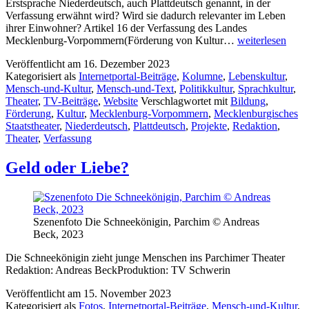
Erstsprache Niederdeutsch, auch Plattdeutsch genannt, in der
Verfassung erwähnt wird? Wird sie dadurch relevanter im Leben
ihrer Einwohner? Artikel 16 der Verfassung des Landes
Niederdeutsch-
Mecklenburg-Vorpommern(Förderung von Kultur…
weiterlesen
Pflege
Veröffentlicht am
16. Dezember 2023
ist
Kategorisiert als
Internetportal-Beiträge
,
Kolumne
,
Lebenskultur
,
gelebte
Mensch-und-Kultur
,
Mensch-und-Text
,
Politikkultur
,
Sprachkultur
,
Kultur
Theater
,
TV-Beiträge
,
Website
Verschlagwortet mit
Bildung
,
Förderung
,
Kultur
,
Mecklenburg-Vorpommern
,
Mecklenburgisches
Staatstheater
,
Niederdeutsch
,
Plattdeutsch
,
Projekte
,
Redaktion
,
Theater
,
Verfassung
Geld oder Liebe?
Szenenfoto Die Schneekönigin, Parchim © Andreas
Beck, 2023
Die Schneekönigin zieht junge Menschen ins Parchimer Theater
Redaktion: Andreas BeckProduktion: TV Schwerin
Veröffentlicht am
15. November 2023
Kategorisiert als
Fotos
,
Internetportal-Beiträge
,
Mensch-und-Kultur
,