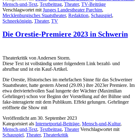
Mensch-und-Text
,
Textbeitrag
,
Theater
,
TV-Beiträge
Verschlagwortet mit
Junges Landestheater Parchim
,
Mecklenburgisches Staatstheater
,
Redaktion
,
Schauspiel
,
Schneekönigin
,
Theater
,
TV
Die Orestie-Premiere 2023 in Schwerin
Theaterkritik von Andersen Storm.
Diese Text ist vollständig unter folgendem Link bezahl- und
abrufbar und ist ein Kauf-Artikel.
Die Orestie, Historisches im mehrfachen Sinne für das Schweriner
Staatstheater, hatte gestern Abend (29.09.) ihre 2023er Premiere. Im
etwa dreiviertelvollen Saal lungerte der Wächter (Maximilian
Gehrlinger) schon vor Beginn der Vorstellung auf der Bühne und
fake-interagierte mit dem Publikum. Effekt gelungen. Gehrlinger
eröffnete die Show mit
Veröffentlicht am
30. September 2023
Kategorisiert als
Internetportal-Beiträge
,
Mensch-und-Kultur
,
Mensch-und-Text
,
Textbeitrag
,
Theater
Verschlagwortet mit
Schauspiel
,
Theater
,
Theaterkritik