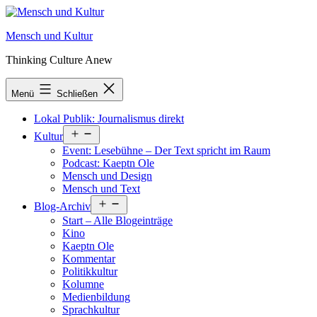
Zum
Inhalt
Mensch und Kultur
springen
Thinking Culture Anew
Menü
Schließen
Lokal Publik: Journalismus direkt
Menü
Kultur
öffnen
Event: Lesebühne – Der Text spricht im Raum
Podcast: Kaeptn Ole
Mensch und Design
Mensch und Text
Menü
Blog-Archiv
öffnen
Start – Alle Blogeinträge
Kino
Kaeptn Ole
Kommentar
Politikkultur
Kolumne
Medienbildung
Sprachkultur