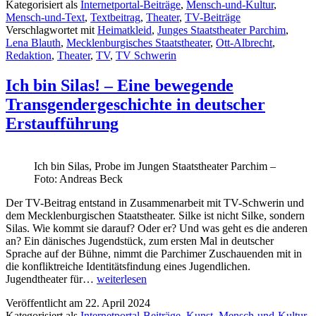
Kategorisiert als
Internetportal-Beiträge
,
Mensch-und-Kultur
,
Mensch-und-Text
,
Textbeitrag
,
Theater
,
TV-Beiträge
Verschlagwortet mit
Heimatkleid
,
Junges Staatstheater Parchim
,
Lena Blauth
,
Mecklenburgisches Staatstheater
,
Ott-Albrecht
,
Redaktion
,
Theater
,
TV
,
TV Schwerin
Ich bin Silas! – Eine bewegende
Transgendergeschichte in deutscher
Erstaufführung
Ich bin Silas, Probe im Jungen Staatstheater Parchim –
Foto: Andreas Beck
Der TV-Beitrag entstand in Zusammenarbeit mit TV-Schwerin und
dem Mecklenburgischen Staatstheater. Silke ist nicht Silke, sondern
Silas. Wie kommt sie darauf? Oder er? Und was geht es die anderen
an? Ein dänisches Jugendstück, zum ersten Mal in deutscher
Sprache auf der Bühne, nimmt die Parchimer Zuschauenden mit in
die konfliktreiche Identitätsfindung eines Jugendlichen.
Ich
Jugendtheater für…
weiterlesen
bin
Veröffentlicht am
22. April 2024
Silas!
Kategorisiert als
Internetportal-Beiträge
,
Kunst
,
Mensch-und-Kultur
,