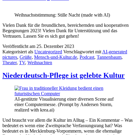
Weihnachststimmung: Stille Nacht (made with AI)
Vielen Dank für die freundlichen, bereichernden und kooperativen
Begegnungen 2023! Vielen Dank für Unterstützung und das
Vertrauen. Lassen Sie es sich gut gehen!
Veröffentlicht am
25. Dezember 2023
Kategorisiert als
Uncategorized
Verschlagwortet mit
AI-generated
pictures
,
Grüße
,
Mensch-und-Kultur.de
,
Podcast
,
Tannenbaum
,
Theater
,
TV
,
Weihnachten
Niederdeutsch-Pflege ist gelebte Kultur
AI-gestützte Visualisierung einer diversen Scene auf
einer Computermesse. (Prompt by Andersen Storm,
realized with krea.ai)
Und braucht vor allem die Kultur im Alltag – Ein Kommentar – Was
bedeutet es wenn eine Zweitsprache Verfassungsrang hat? Was
bedeutet es in Mecklenburg-Vorpommern, wenn die ehemalige