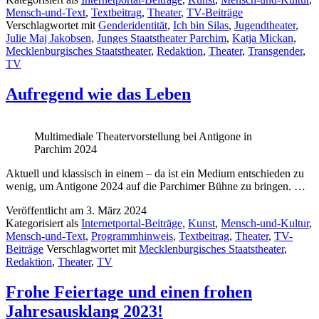
–
Mensch-und-Text
,
Textbeitrag
,
Theater
,
TV-Beiträge
Eine
Verschlagwortet mit
Genderidentität
,
Ich bin Silas
,
Jugendtheater
,
bewegende
Julie Maj Jakobsen
,
Junges Staatstheater Parchim
,
Katja Mickan
,
Transgendergeschichte
Mecklenburgisches Staatstheater
,
Redaktion
,
Theater
,
Transgender
,
in
TV
deutscher
Erstaufführung
Aufregend wie das Leben
Multimediale Theatervorstellung bei Antigone in
Parchim 2024
Aktuell und klassisch in einem – da ist ein Medium entschieden zu
wenig, um Antigone 2024 auf die Parchimer Bühne zu bringen. …
Veröffentlicht am
3. März 2024
Kategorisiert als
Internetportal-Beiträge
,
Kunst
,
Mensch-und-Kultur
,
Mensch-und-Text
,
Programmhinweis
,
Textbeitrag
,
Theater
,
TV-
Beiträge
Verschlagwortet mit
Mecklenburgisches Staatstheater
,
Redaktion
,
Theater
,
TV
Frohe Feiertage und einen frohen
Jahresausklang 2023!