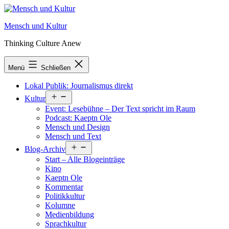
Zum
Inhalt
Mensch und Kultur
springen
Thinking Culture Anew
Menü
Schließen
Lokal Publik: Journalismus direkt
Menü
Kultur
öffnen
Event: Lesebühne – Der Text spricht im Raum
Podcast: Kaeptn Ole
Mensch und Design
Mensch und Text
Menü
Blog-Archiv
öffnen
Start – Alle Blogeinträge
Kino
Kaeptn Ole
Kommentar
Politikkultur
Kolumne
Medienbildung
Sprachkultur