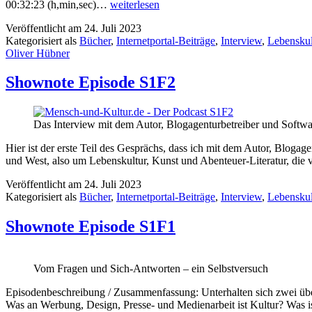
Shownote
00:32:23 (h,min,sec)…
weiterlesen
Episode
Veröffentlicht am
24. Juli 2023
S1F3
Kategorisiert als
Bücher
,
Internetportal-Beiträge
,
Interview
,
Lebenskul
Oliver Hübner
Shownote Episode S1F2
Das Interview mit dem Autor, Blogagenturbetreiber und Softwa
Hier ist der erste Teil des Gesprächs, dass ich mit dem Autor, Bloga
und West, also um Lebenskultur, Kunst und Abenteuer-Literatur, die v
Veröffentlicht am
24. Juli 2023
Kategorisiert als
Bücher
,
Internetportal-Beiträge
,
Interview
,
Lebenskul
Shownote Episode S1F1
Vom Fragen und Sich-Antworten – ein Selbstversuch
Episodenbeschreibung / Zusammenfassung: Unterhalten sich zwei über 
Was an Werbung, Design, Presse- und Medienarbeit ist Kultur? Was 