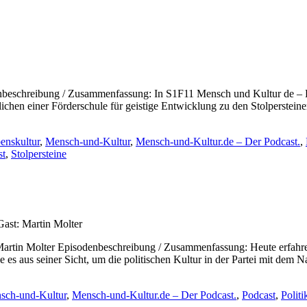
sodenbeschreibung / Zusammenfassung: In S1F11 Mensch und Kultur de 
dlichen einer Förderschule für geistige Entwicklung zu den Stolperst
enskultur
,
Mensch-und-Kultur
,
Mensch-und-Kultur.de – Der Podcast.
,
st
,
Stolpersteine
ast: Martin Molter
artin Molter Episodenbeschreibung / Zusammenfassung: Heute erfahren
ie es aus seiner Sicht, um die politischen Kultur in der Partei mit de
sch-und-Kultur
,
Mensch-und-Kultur.de – Der Podcast.
,
Podcast
,
Politi