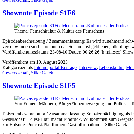
Gewerkschaft
,
Silke Gajek
Shownote Episode S1F6
Thema: Fernsehkultur & Kultur des Fernsehens
Episodenbeschreibung / Zusammenfassung: Es wird zunehmend schwi
verschwunden sind. Und auch das Schauen ist geblieben, allerdings wa
Veröffentlichungsdatum: 23-08-10 Dauer: 00:26:26 (h:min:sec) Sho
Veröffentlicht am
10. August 2023
Kategorisiert als
Internetportal-Beiträge
,
Interview
,
Lebenskultur
,
Men
Gewerkschaft
,
Silke Gajek
Shownote Episode S1F5
Von Frauen, Männern, Bürger*innenbewegung und Politik – Tei
Episodenbeschreibung / Zusammenfassung: Selbstermächtigung als Poli
Gesellschaft – diese Frau macht Eindruck. Willkommen zum Gespräch
zur Episode: Podcast-Plattformen: Gastinformationen: Silke Gajek i