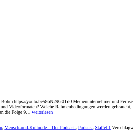
as Böhm https://youtu.be/i86N29G0Td0 Medienunternehmer und Fernse
h- und Videoformaten? Welche Rahmenbedingungen werden gebraucht, 
Video-
h an die Folge 9…
weiterlesen
Podcast
(S1F14)
r
,
Mensch-und-Kultur.de – Der Podcast.
,
Podcast
,
Staffel 1
Verschlagw