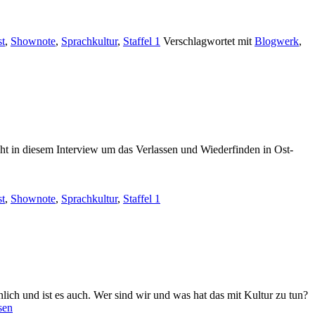
t
,
Shownote
,
Sprachkultur
,
Staffel 1
Verschlagwortet mit
Blogwerk
,
eht in diesem Interview um das Verlassen und Wiederfinden in Ost-
t
,
Shownote
,
Sprachkultur
,
Staffel 1
ch und ist es auch. Wer sind wir und was hat das mit Kultur zu tun?
te
sen