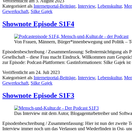
Veröffentlicht am
3. August 2023
Kategorisiert als
Internetportal-Beiträge
,
Interview
,
Lebenskultur
,
Men
Gewerkschaft
,
Silke Gajek
Shownote Episode S1F4
Von Frauen, Männern, Bürger*innenbewegung und Politik – Tei
Episodenbeschreibung / Zusammenfassung: Selbstermächtigung als Poli
Gesellschaft – diese Frau macht Eindruck. Willkommen zum Gespräch
zur Episode: Podcast-Plattformen: Gastinformationen: Silke Gajek i
Veröffentlicht am
24. Juli 2023
Kategorisiert als
Internetportal-Beiträge
,
Interview
,
Lebenskultur
,
Men
Gewerkschaft
,
Silke Gajek
Shownote Episode S1F3
Das Interview mit dem Autor, Blogagenturbetreiber und Softwa
Episodenbeschreibung / Zusammenfassung: Hier ist nun der zweite Tei
Interview immer noch um das Verlassen und Wiederfinden in Ost- und 