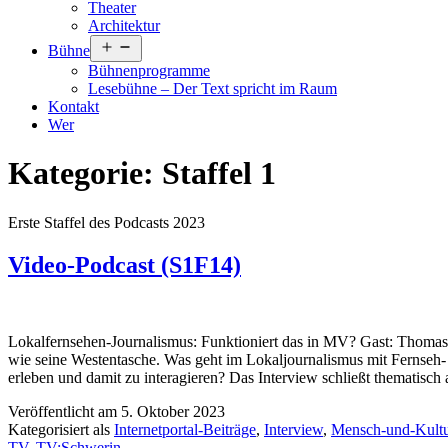
Theater
Architektur
Menü
Bühne
öffnen
Bühnenprogramme
Lesebühne – Der Text spricht im Raum
Kontakt
Wer
Kategorie:
Staffel 1
Erste Staffel des Podcasts 2023
Video-Podcast (S1F14)
Lokalfernsehen-Journalismus: Funktioniert das in MV? Gast: Thom
wie seine Westentasche. Was geht im Lokaljournalismus mit Fernse
erleben und damit zu interagieren? Das Interview schließt thematisc
Veröffentlicht am
5. Oktober 2023
Kategorisiert als
Internetportal-Beiträge
,
Interview
,
Mensch-und-Kultu
TV
,
TV:Schwerin