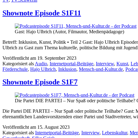
Shownote Episode S1F11
Gast: Hajo Ulbrich (Autor, Filmautor, Medienpädagoge)
Betreff: Inklusion, Kunst, Politik • Teil 2 Gast: Hajo Ulbrich Epi
Ulbrich zu Gast zum Thema kulturelle, politische Bildung mit Jugen
Veröffentlicht am
19. September 2023
Kategorisiert als
Audio
,
Internetportal-Beiträge
,
Interview
,
Kunst
,
Leb
Förderschule
,
Hajo Ulbrich
,
Inklusion
,
Mensch-und-Kultur.de
,
Podca
Shownote Episode S1F7
Die Partei DIE PARTEI – Nur Spaß oder politische Teilhabe? G
Die Partei DIE PARTEI – Nur Spaß oder politische Teilhabe? Gast: M
ehrenamtlichen Landesvorsitzenden einer Partei und Stadtvertreter, w
Veröffentlicht am
15. August 2023
Kategorisiert als
Internetportal-Beiträge
,
Interview
,
Lebenskultur
,
Men