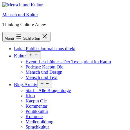
Zum
Inhalt
Mensch und Kultur
springen
Thinking Culture Anew
Menü
Schließen
Lokal Publik: Journalismus direkt
Menü
Kultur
öffnen
Event: Lesebühne – Der Text spricht im Raum
Podcast: Kaeptn Ole
Mensch und Design
Mensch und Text
Menü
Blog-Archiv
öffnen
Start – Alle Blogeinträge
Kino
Kaeptn Ole
Kommentar
Politikkultur
Kolumne
Medienbildung
Sprachkultur