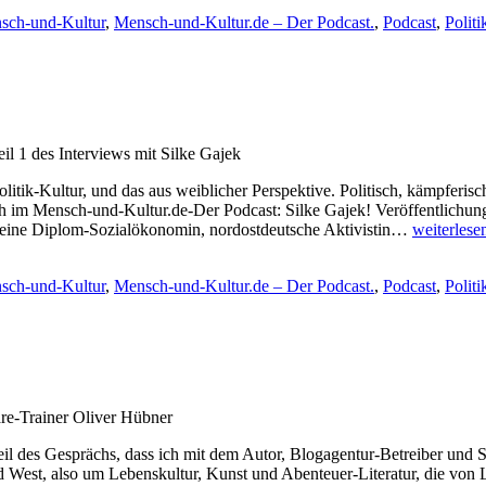
S1F5
sch-und-Kultur
,
Mensch-und-Kultur.de – Der Podcast.
,
Podcast
,
Politi
l 1 des Interviews mit Silke Gajek
tik-Kultur, und das aus weiblicher Perspektive. Politisch, kämpferisc
 im Mensch-und-Kultur.de-Der Podcast: Silke Gajek! Veröffentlichun
Shownote
st eine Diplom-Sozialökonomin, nordostdeutsche Aktivistin…
weiterlese
Episode
S1F4
sch-und-Kultur
,
Mensch-und-Kultur.de – Der Podcast.
,
Podcast
,
Politi
re-Trainer Oliver Hübner
l des Gesprächs, dass ich mit dem Autor, Blogagentur-Betreiber und S
West, also um Lebenskultur, Kunst und Abenteuer-Literatur, die von L