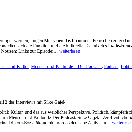
eriger werden, jungen Menschen das Phänomen Fernsehen zu erklären
ndelten sich die Funktion und die kulturelle Technik des In-die-Ferne
Shownote
w-Notizen: Links zur Episode:…
weiterlesen
Episode
S1F6
sch-und-Kultur
,
Mensch-und-Kultur.de – Der Podcast.
,
Podcast
,
Politi
l 2 des Interviews mit Silke Gajek
tik-Kultur, und das aus weiblicher Perspektive. Politisch, kämpferisc
 im Mensch-und-Kultur.de-Der Podcast: Silke Gajek! Veröffentlichun
Shownote
st eine Diplom-Sozialökonomin, nordostdeutsche Aktivistin…
weiterlese
Episode