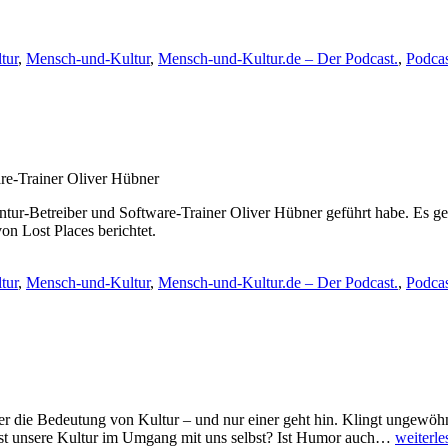
tur
,
Mensch-und-Kultur
,
Mensch-und-Kultur.de – Der Podcast.
,
Podcas
re-Trainer Oliver Hübner
gentur-Betreiber und Software-Trainer Oliver Hübner geführt habe. Es g
on Lost Places berichtet.
tur
,
Mensch-und-Kultur
,
Mensch-und-Kultur.de – Der Podcast.
,
Podcas
die Bedeutung von Kultur – und nur einer geht hin. Klingt ungewöhnli
Showno
ist unsere Kultur im Umgang mit uns selbst? Ist Humor auch…
weiterle