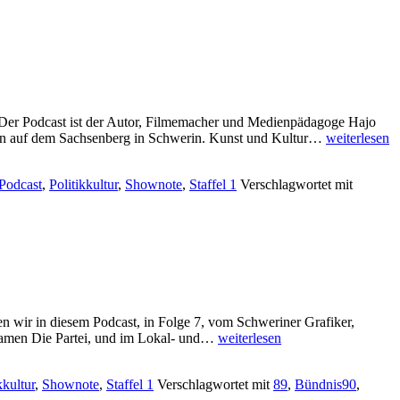
– Der Podcast ist der Autor, Filmemacher und Medienpädagoge Hajo
Shownote
einen auf dem Sachsenberg in Schwerin. Kunst und Kultur…
weiterlesen
Episode
S1F11
Podcast
,
Politikkultur
,
Shownote
,
Staffel 1
Verschlagwortet mit
 wir in diesem Podcast, in Folge 7, vom Schweriner Grafiker,
Shownote
m Namen Die Partei, und im Lokal- und…
weiterlesen
Episode
S1F7
kkultur
,
Shownote
,
Staffel 1
Verschlagwortet mit
89
,
Bündnis90
,