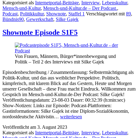
Kategorisiert als
Internetportal-Beiträge
,
Interview
,
Lebenskultur
,
Mensch-und-Kultur
,
Mensch-und-Kultur.de – Der Podcast.
,
Podcast
,
Politikkultur
,
Shownote
,
Staffel 1
Verschlagwortet mit
89
,
Bündnis90
,
Gewerkschaft
,
Silke Gajek
Shownote Episode S1F5
Von Frauen, Männern, Bürger*innenbewegung und
Politik – Teil 2 des Interviews mit Silke Gajek
Episodenbeschreibung / Zusammenfassung: Selbstermächtigung als
Politik-Kultur, und das aus weiblicher Perspektive. Politisch,
kämpferisch, mit klarem Blick auf das Gestern, Heute und Morgen
unserer Gesellschaft – diese Frau macht Eindruck. Willkommen zum
Gespräch im Mensch-und-Kultur.de-Der Podcast: Silke Gajek!
Veröffentlichungsdatum: 23-08-03 Dauer: 00:32:39 (h:min:sec)
Show-Notizen: Links zur Episode: Podcast-Plattformen:
Gastinformationen: Silke Gajek ist eine Diplom-Sozialökonomin,
Shownote
nordostdeutsche Aktivistin…
weiterlesen
Episode
Veröffentlicht am
3. August 2023
S1F5
Kategorisiert als
Internetportal-Beiträge
,
Interview
,
Lebenskultur
,