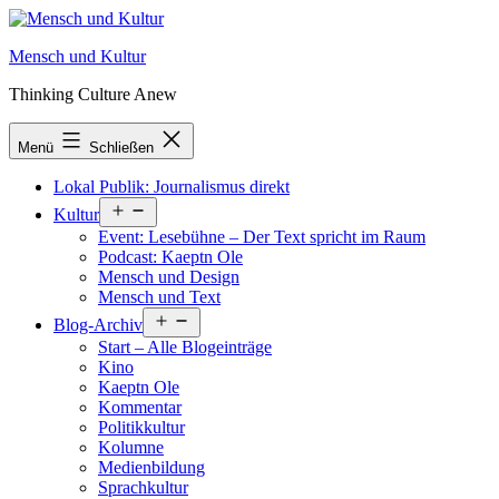
Zum
Inhalt
Mensch und Kultur
springen
Thinking Culture Anew
Menü
Schließen
Lokal Publik: Journalismus direkt
Menü
Kultur
öffnen
Event: Lesebühne – Der Text spricht im Raum
Podcast: Kaeptn Ole
Mensch und Design
Mensch und Text
Menü
Blog-Archiv
öffnen
Start – Alle Blogeinträge
Kino
Kaeptn Ole
Kommentar
Politikkultur
Kolumne
Medienbildung
Sprachkultur