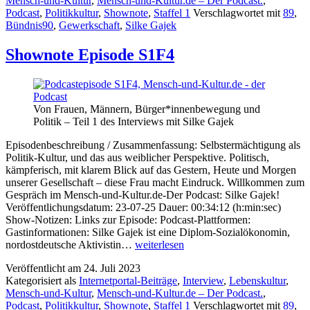
Mensch-und-Kultur
,
Mensch-und-Kultur.de – Der Podcast.
,
Podcast
,
Politikkultur
,
Shownote
,
Staffel 1
Verschlagwortet mit
89
,
Bündnis90
,
Gewerkschaft
,
Silke Gajek
Shownote Episode S1F4
Von Frauen, Männern, Bürger*innenbewegung und
Politik – Teil 1 des Interviews mit Silke Gajek
Episodenbeschreibung / Zusammenfassung: Selbstermächtigung als
Politik-Kultur, und das aus weiblicher Perspektive. Politisch,
kämpferisch, mit klarem Blick auf das Gestern, Heute und Morgen
unserer Gesellschaft – diese Frau macht Eindruck. Willkommen zum
Gespräch im Mensch-und-Kultur.de-Der Podcast: Silke Gajek!
Veröffentlichungsdatum: 23-07-25 Dauer: 00:34:12 (h:min:sec)
Show-Notizen: Links zur Episode: Podcast-Plattformen:
Gastinformationen: Silke Gajek ist eine Diplom-Sozialökonomin,
Shownote
nordostdeutsche Aktivistin…
weiterlesen
Episode
Veröffentlicht am
24. Juli 2023
S1F4
Kategorisiert als
Internetportal-Beiträge
,
Interview
,
Lebenskultur
,
Mensch-und-Kultur
,
Mensch-und-Kultur.de – Der Podcast.
,
Podcast
,
Politikkultur
,
Shownote
,
Staffel 1
Verschlagwortet mit
89
,