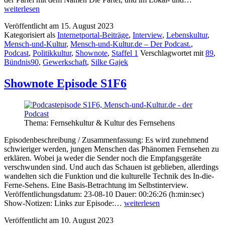
Episode
weiterlesen
S1F7
Veröffentlicht am
15. August 2023
Kategorisiert als
Internetportal-Beiträge
,
Interview
,
Lebenskultur
,
Mensch-und-Kultur
,
Mensch-und-Kultur.de – Der Podcast.
,
Podcast
,
Politikkultur
,
Shownote
,
Staffel 1
Verschlagwortet mit
89
,
Bündnis90
,
Gewerkschaft
,
Silke Gajek
Shownote Episode S1F6
Thema: Fernsehkultur & Kultur des Fernsehens
Episodenbeschreibung / Zusammenfassung: Es wird zunehmend
schwieriger werden, jungen Menschen das Phänomen Fernsehen zu
erklären. Wobei ja weder die Sender noch die Empfangsgeräte
verschwunden sind. Und auch das Schauen ist geblieben, allerdings
wandelten sich die Funktion und die kulturelle Technik des In-die-
Ferne-Sehens. Eine Basis-Betrachtung im Selbstinterview.
Veröffentlichungsdatum: 23-08-10 Dauer: 00:26:26 (h:min:sec)
Shownote
Show-Notizen: Links zur Episode:…
weiterlesen
Episode
Veröffentlicht am
10. August 2023
S1F6