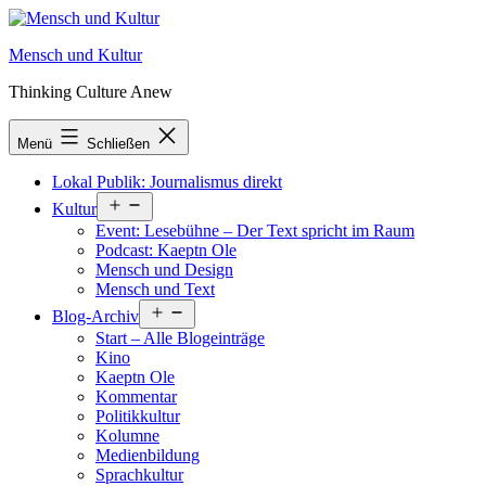
Zum
Inhalt
Mensch und Kultur
springen
Thinking Culture Anew
Menü
Schließen
Lokal Publik: Journalismus direkt
Menü
Kultur
öffnen
Event: Lesebühne – Der Text spricht im Raum
Podcast: Kaeptn Ole
Mensch und Design
Mensch und Text
Menü
Blog-Archiv
öffnen
Start – Alle Blogeinträge
Kino
Kaeptn Ole
Kommentar
Politikkultur
Kolumne
Medienbildung
Sprachkultur