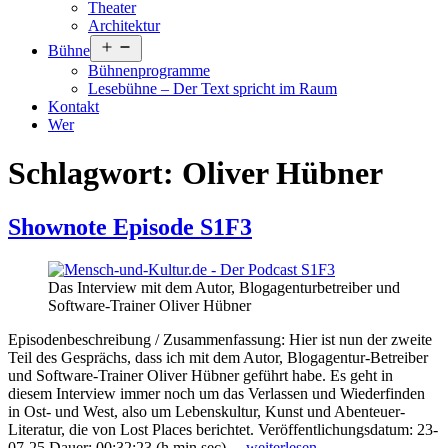
Theater
Architektur
Menü
Bühne
öffnen
Bühnenprogramme
Lesebühne – Der Text spricht im Raum
Kontakt
Wer
Schlagwort:
Oliver Hübner
Shownote Episode S1F3
Das Interview mit dem Autor, Blogagenturbetreiber und
Software-Trainer Oliver Hübner
Episodenbeschreibung / Zusammenfassung: Hier ist nun der zweite
Teil des Gesprächs, dass ich mit dem Autor, Blogagentur-Betreiber
und Software-Trainer Oliver Hübner geführt habe. Es geht in
diesem Interview immer noch um das Verlassen und Wiederfinden
in Ost- und West, also um Lebenskultur, Kunst und Abenteuer-
Literatur, die von Lost Places berichtet. Veröffentlichungsdatum: 23-
Shownote
07-25 Dauer: 00:32:23 (h,min,sec)…
weiterlesen