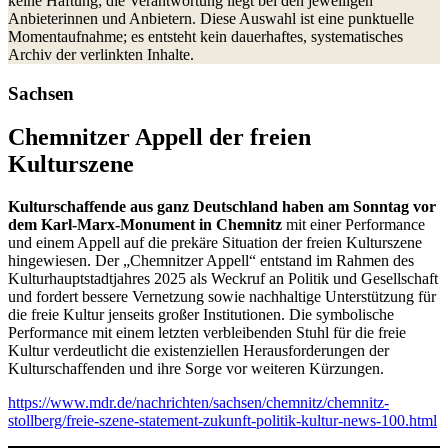
keine Haftung; die Verantwortung liegt bei den jeweiligen
Anbieterinnen und Anbietern. Diese Auswahl ist eine punktuelle
Momentaufnahme; es entsteht kein dauerhaftes, systematisches
Archiv der verlinkten Inhalte.
Sachsen
Chemnitzer Appell der freien
Kulturszene
Kulturschaffende aus ganz Deutschland haben am Sonntag vor
dem Karl-Marx-Monument in Chemnitz
mit einer Performance
und einem Appell auf die prekäre Situation der freien Kulturszene
hingewiesen. Der „Chemnitzer Appell“ entstand im Rahmen des
Kulturhauptstadtjahres 2025 als Weckruf an Politik und Gesellschaft
und fordert bessere Vernetzung sowie nachhaltige Unterstützung für
die freie Kultur jenseits großer Institutionen. Die symbolische
Performance mit einem letzten verbleibenden Stuhl für die freie
Kultur verdeutlicht die existenziellen Herausforderungen der
Kulturschaffenden und ihre Sorge vor weiteren Kürzungen.
https://www.mdr.de/nachrichten/sachsen/chemnitz/chemnitz-
stollberg/freie-szene-statement-zukunft-politik-kultur-news-100.html