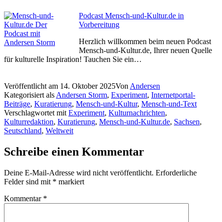
Podcast Mensch-und-Kultur.de in
Vorbereitung
Herzlich willkommen beim neuen Podcast
Mensch-und-Kultur.de, Ihrer neuen Quelle
für kulturelle Inspiration! Tauchen Sie ein…
Veröffentlicht am
14. Oktober 2025
Von
Andersen
Kategorisiert als
Andersen Storm
,
Experiment
,
Internetportal-
Beiträge
,
Kuratierung
,
Mensch-und-Kultur
,
Mensch-und-Text
Verschlagwortet mit
Experiment
,
Kulturnachrichten
,
Kulturredaktion
,
Kuratierung
,
Mensch-und-Kultur.de
,
Sachsen
,
Seutschland
,
Weltweit
Schreibe einen Kommentar
Deine E-Mail-Adresse wird nicht veröffentlicht.
Erforderliche
Felder sind mit
*
markiert
Kommentar
*