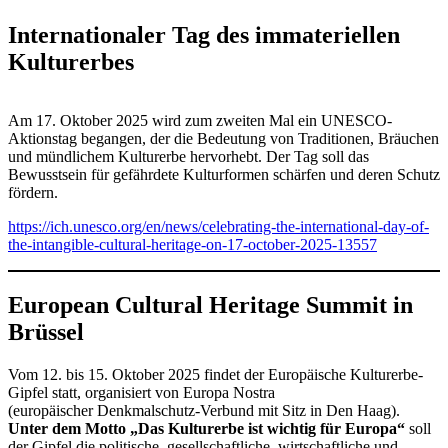
Internationaler Tag des immateriellen
Kulturerbes
Am 17. Oktober 2025 wird zum zweiten Mal ein UNESCO-
Aktionstag begangen, der die Bedeutung von Traditionen, Bräuchen
und mündlichem Kulturerbe hervorhebt. Der Tag soll das
Bewusstsein für gefährdete Kulturformen schärfen und deren Schutz
fördern.
https://ich.unesco.org/en/news/celebrating-the-international-day-of-
the-intangible-cultural-heritage-on-17-october-2025-13557
European Cultural Heritage Summit in
Brüssel
Vom 12. bis 15. Oktober 2025 findet der Europäische Kulturerbe-
Gipfel statt, organisiert von Europa Nostra
(europäischer Denkmalschutz-Verbund mit Sitz in Den Haag).
Unter dem Motto „Das Kulturerbe ist wichtig für Europa“
soll
der Gipfel die politische, gesellschaftliche, wirtschaftliche und