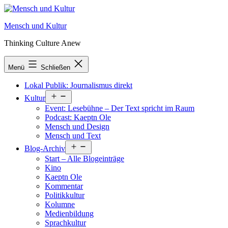
Zum
Inhalt
Mensch und Kultur
springen
Thinking Culture Anew
Menü
Schließen
Lokal Publik: Journalismus direkt
Menü
Kultur
öffnen
Event: Lesebühne – Der Text spricht im Raum
Podcast: Kaeptn Ole
Mensch und Design
Mensch und Text
Menü
Blog-Archiv
öffnen
Start – Alle Blogeinträge
Kino
Kaeptn Ole
Kommentar
Politikkultur
Kolumne
Medienbildung
Sprachkultur