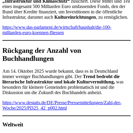
„Infrastruktur und Klimaschutz“
zusichert. Diese Mittel sind Teil
eines insgesamt 500 Milliarden Euro umfassenden Fonds, den der
Bund über Kredite finanziert, um Investitionen in die öffentliche
Infrastruktur, darunter auch
Kultureinrichtungen
, zu ermöglichen.
https://www.das-parlament.de/wirtschaft/haushalt/die-100-
milliarden-euro-koennen-fliessen
Rückgang der Anzahl von
Buchhandlungen
Am 14. Oktober 2025 wurde bekannt, dass es in Deutschland
immer weniger Buchhandlungen gibt. Der
Trend bedroht die
literarische Infrastruktur und lokale Kulturvermittlung,
was
besonders für kleinere Gemeinden problematisch ist und die
Diskussion um die Zukunft des Buchhandels anheizt.
https://www.destatis.de/DE/Presse/Pressemitteilungen/Zahl-der-
Woche/2025/PD25_42_p002.html
Weltweit