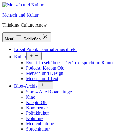
Zum
Inhalt
Mensch und Kultur
springen
Thinking Culture Anew
Menü
Schließen
Lokal Publik: Journalismus direkt
Menü
Kultur
öffnen
Event: Lesebühne – Der Text spricht im Raum
Podcast: Kaeptn Ole
Mensch und Design
Mensch und Text
Menü
Blog-Archiv
öffnen
Start – Alle Blogeinträge
Kino
Kaeptn Ole
Kommentar
Politikkultur
Kolumne
Medienbildung
Sprachkultur