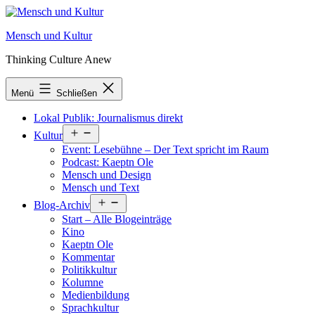
Zum
Inhalt
Mensch und Kultur
springen
Thinking Culture Anew
Menü
Schließen
Lokal Publik: Journalismus direkt
Menü
Kultur
öffnen
Event: Lesebühne – Der Text spricht im Raum
Podcast: Kaeptn Ole
Mensch und Design
Mensch und Text
Menü
Blog-Archiv
öffnen
Start – Alle Blogeinträge
Kino
Kaeptn Ole
Kommentar
Politikkultur
Kolumne
Medienbildung
Sprachkultur