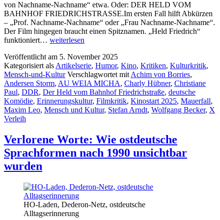
von Nachname-Nachname“ etwa. Oder: DER HELD VOM
BAHNHOF FRIEDRICHSTRASSE.Im ersten Fall hilft Abkürzen
– „Prof. Nachname-Nachname“ oder „Frau Nachname-Nachname“.
Der Film hingegen braucht einen Spitznamen. „Held Friedrich“
Der
funktioniert…
weiterlesen
Held
Veröffentlicht am
5. November 2025
vom
Kategorisiert als
Artikelserie
,
Humor
,
Kino
,
Kritiken
,
Kulturkritik
,
Bahnhof
Mensch-und-Kultur
Verschlagwortet mit
Achim von Borries
,
Friedrichstraße
Andersen Storm
,
AU WEIA MICHA
,
Charly Hübner
,
Christiane
–
Paul
,
DDR
,
Der Held vom Bahnhof Friedrichstraße
,
deutsche
Teil
Komödie
,
Erinnerungskultur
,
Filmkritik
,
Kinostart 2025
,
Mauerfall
,
2
Maxim Leo
,
Mensch und Kultur
,
Stefan Arndt
,
Wolfgang Becker
,
X
Verleih
Verlorene Worte: Wie ostdeutsche
Sprachformen nach 1990 unsichtbar
wurden
HO‑Laden, Dederon‑Netz, ostdeutsche
Alltagserinnerung