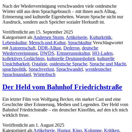
Nach der Wiedervereinigung verschwanden viele ostdeutsche
Wörter still aus dem Sprachgebrauch – mit ihnen auch Alltag,
Erinnerung und kulturelle Eigenheiten. Warum Sprache nicht nur
Ausdruck, sondern auch Speicher sozialer Herkunft ist.
Veröffentlicht am
15. September 2025
Kategorisiert als
Andersen Storm
,
Artikelserie
,
Kulturkritik
,
Lebenskultur
,
Mensch-und-Kultur
,
Sprachkultur
Verschlagwortet
mit
Autorenschaft
,
DDR-Alltag
,
Dederon
,
deutsche
Wiedervereinigung
,
DWDS
,
Erinnerungskultur
,
HO-Laden
,
kollektives Gedächtnis
,
kulturelle Deutungshoheit
,
kulturelle
Unsichtbarkeit
,
Ostalgie
,
ostdeutsche Sprache
,
Sprache und Macht
,
sprachpolitik
,
Sprachverlust
,
Sprachwandel
,
westdeutscher
Sprachstandard
,
Wörterbuch
Der Held vom Bahnhof Friedrichstraße
Ein letzter Film von Wolfgang Becker, ein starker Cast und eine
Geschichte über Erinnerung, Medien und Legenden. Der Held vom
Bahnhof Friedrichstraße – ein deutscher Kinofilm, auf den ich mich
wirklich freue.
Veröffentlicht am
1. August 2025
Kategorisiert als
Artikelserie
,
Humor
,
Kino
,
Kolumne
,
Kritiken
,