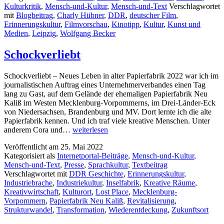
Kulturkritik
,
Mensch-und-Kultur
,
Mensch-und-Text
Verschlagwortet
mit
Blogbeitrag
,
Charly Hübner
,
DDR
,
deutscher Film
,
Erinnerungskultur
,
Filmvorschau
,
Kinotipp
,
Kultur
,
Kunst und
Medien
,
Leipzig
,
Wolfgang Becker
Schockverliebt
Schockverliebt – Neues Leben in alter Papierfabrik 2022 war ich im
journalistischen Auftrag eines Unternehmerverbandes einen Tag
lang zu Gast, auf dem Gelände der ehemaligen Papierfabrik Neu
Kaliß im Westen Mecklenburg-Vorpommerns, im Drei-Länder-Eck
von Niedersachsen, Brandenburg und MV. Dort lernte ich die alte
Papierfabrik kennen. Und ich traf viele kreative Menschen. Unter
Schockverliebt
anderem Cora und…
weiterlesen
Veröffentlicht am
25. Mai 2022
Kategorisiert als
Internetportal-Beiträge
,
Mensch-und-Kultur
,
Mensch-und-Text
,
Presse
,
Sprachkultur
,
Textbeitrag
Verschlagwortet mit
DDR Geschichte
,
Erinnerungskultur
,
Industriebrache
,
Industriekultur
,
Inselfabrik
,
Kreative Räume
,
Kreativwirtschaft
,
Kulturort
,
Lost Place
,
Mecklenburg-
Vorpommern
,
Papierfabrik Neu Kaliß
,
Revitalisierung
,
Strukturwandel
,
Transformation
,
Wiederentdeckung
,
Zukunftsort