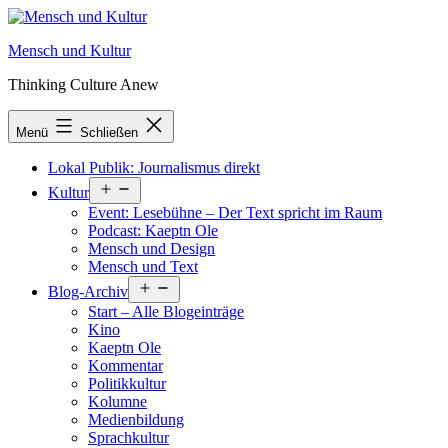
Zum
Inhalt
Mensch und Kultur
springen
Thinking Culture Anew
Menü
Schließen
Lokal Publik: Journalismus direkt
Menü
Kultur
öffnen
Event: Lesebühne – Der Text spricht im Raum
Podcast: Kaeptn Ole
Mensch und Design
Mensch und Text
Menü
Blog-Archiv
öffnen
Start – Alle Blogeinträge
Kino
Kaeptn Ole
Kommentar
Politikkultur
Kolumne
Medienbildung
Sprachkultur