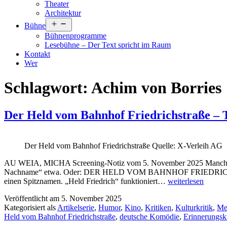
Theater
Architektur
Menü
Bühne
öffnen
Bühnenprogramme
Lesebühne – Der Text spricht im Raum
Kontakt
Wer
Schlagwort:
Achim von Borries
Der Held vom Bahnhof Friedrichstraße – T
Der Held vom Bahnhof Friedrichstraße Quelle: X-Verleih AG
AU WEIA, MICHA Screening-Notiz vom 5. November 2025 Manchmal sin
Nachname“ etwa. Oder: DER HELD VOM BAHNHOF FRIEDRICHSTRASS
Der
einen Spitznamen. „Held Friedrich“ funktioniert…
weiterlesen
Held
Veröffentlicht am
5. November 2025
vom
Kategorisiert als
Artikelserie
,
Humor
,
Kino
,
Kritiken
,
Kulturkritik
,
Me
Bahnhof
Held vom Bahnhof Friedrichstraße
,
deutsche Komödie
,
Erinnerungsk
Friedrichstraße
–