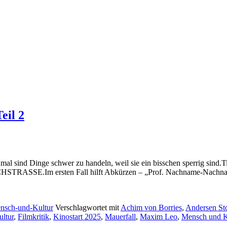
eil 2
d Dinge schwer zu handeln, weil sie ein bisschen sperrig sind.Tit
E.Im ersten Fall hilft Abkürzen – „Prof. Nachname-Nachname“
nsch-und-Kultur
Verschlagwortet mit
Achim von Borries
,
Andersen St
ultur
,
Filmkritik
,
Kinostart 2025
,
Mauerfall
,
Maxim Leo
,
Mensch und K