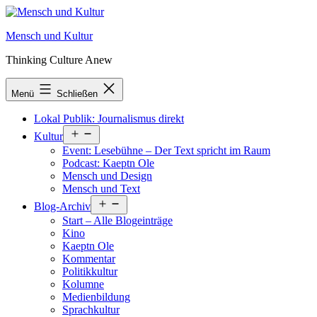
Zum
Inhalt
Mensch und Kultur
springen
Thinking Culture Anew
Menü
Schließen
Lokal Publik: Journalismus direkt
Menü
Kultur
öffnen
Event: Lesebühne – Der Text spricht im Raum
Podcast: Kaeptn Ole
Mensch und Design
Mensch und Text
Menü
Blog-Archiv
öffnen
Start – Alle Blogeinträge
Kino
Kaeptn Ole
Kommentar
Politikkultur
Kolumne
Medienbildung
Sprachkultur