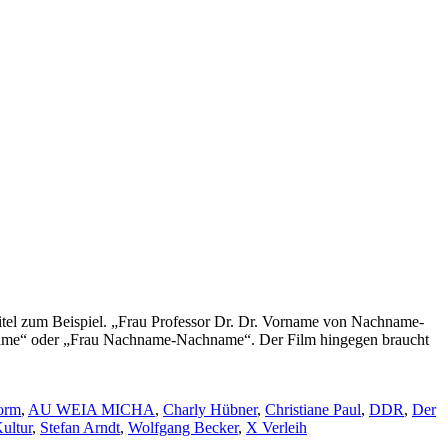
el zum Beispiel. „Frau Professor Dr. Dr. Vorname von Nachname-
 oder „Frau Nachname-Nachname“. Der Film hingegen braucht
orm
,
AU WEIA MICHA
,
Charly Hübner
,
Christiane Paul
,
DDR
,
Der
ultur
,
Stefan Arndt
,
Wolfgang Becker
,
X Verleih