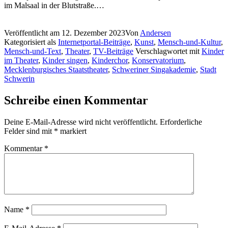
im Malsaal in der Blutstraße.…
Veröffentlicht am
12. Dezember 2023
Von
Andersen
Kategorisiert als
Internetportal-Beiträge
,
Kunst
,
Mensch-und-Kultur
,
Mensch-und-Text
,
Theater
,
TV-Beiträge
Verschlagwortet mit
Kinder
im Theater
,
Kinder singen
,
Kinderchor
,
Konservatorium
,
Mecklenburgisches Staatstheater
,
Schweriner Singakademie
,
Stadt
Schwerin
Schreibe einen Kommentar
Deine E-Mail-Adresse wird nicht veröffentlicht.
Erforderliche
Felder sind mit
*
markiert
Kommentar
*
Name
*