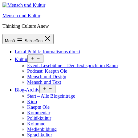
Zum
Inhalt
Mensch und Kultur
springen
Thinking Culture Anew
Menü
Schließen
Lokal Publik: Journalismus direkt
Menü
Kultur
öffnen
Event: Lesebühne – Der Text spricht im Raum
Podcast: Kaeptn Ole
Mensch und Design
Mensch und Text
Menü
Blog-Archiv
öffnen
Start – Alle Blogeinträge
Kino
Kaeptn Ole
Kommentar
Politikkultur
Kolumne
Medienbildung
Sprachkultur