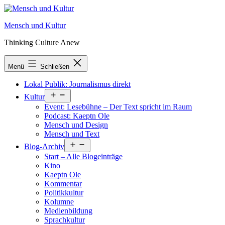
Zum
Inhalt
Mensch und Kultur
springen
Thinking Culture Anew
Menü
Schließen
Lokal Publik: Journalismus direkt
Menü
Kultur
öffnen
Event: Lesebühne – Der Text spricht im Raum
Podcast: Kaeptn Ole
Mensch und Design
Mensch und Text
Menü
Blog-Archiv
öffnen
Start – Alle Blogeinträge
Kino
Kaeptn Ole
Kommentar
Politikkultur
Kolumne
Medienbildung
Sprachkultur