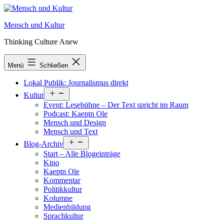
Zum
Inhalt
Mensch und Kultur
springen
Thinking Culture Anew
Menü
Schließen
Lokal Publik: Journalismus direkt
Menü
Kultur
öffnen
Event: Lesebühne – Der Text spricht im Raum
Podcast: Kaeptn Ole
Mensch und Design
Mensch und Text
Menü
Blog-Archiv
öffnen
Start – Alle Blogeinträge
Kino
Kaeptn Ole
Kommentar
Politikkultur
Kolumne
Medienbildung
Sprachkultur