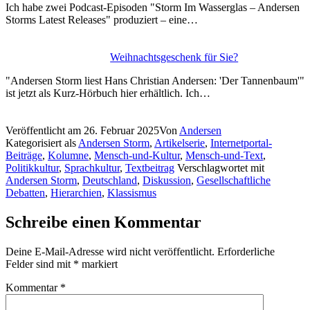
Ich habe zwei Podcast-Episoden "Storm Im Wasserglas – Andersen
Storms Latest Releases" produziert – eine…
Weihnachtsgeschenk für Sie?
"Andersen Storm liest Hans Christian Andersen: 'Der Tannenbaum'"
ist jetzt als Kurz-Hörbuch hier erhältlich. Ich…
Veröffentlicht am
26. Februar 2025
Von
Andersen
Kategorisiert als
Andersen Storm
,
Artikelserie
,
Internetportal-
Beiträge
,
Kolumne
,
Mensch-und-Kultur
,
Mensch-und-Text
,
Politikkultur
,
Sprachkultur
,
Textbeitrag
Verschlagwortet mit
Andersen Storm
,
Deutschland
,
Diskussion
,
Gesellschaftliche
Debatten
,
Hierarchien
,
Klassismus
Schreibe einen Kommentar
Deine E-Mail-Adresse wird nicht veröffentlicht.
Erforderliche
Felder sind mit
*
markiert
Kommentar
*