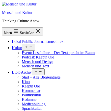
Zum
Inhalt
Mensch und Kultur
springen
Thinking Culture Anew
Menü
Schließen
Lokal Publik: Journalismus direkt
Menü
Kultur
öffnen
Event: Lesebühne – Der Text spricht im Raum
Podcast: Kaeptn Ole
Mensch und Design
Mensch und Text
Menü
Blog-Archiv
öffnen
Start – Alle Blogeinträge
Kino
Kaeptn Ole
Kommentar
Politikkultur
Kolumne
Medienbildung
Sprachkultur