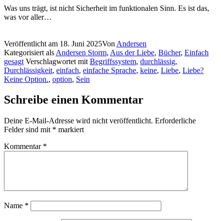
Was uns trägt, ist nicht Sicherheit im funktionalen Sinn. Es ist das,
was vor aller…
Veröffentlicht am
18. Juni 2025
Von
Andersen
Kategorisiert als
Andersen Storm
,
Aus der Liebe
,
Bücher
,
Einfach
gesagt
Verschlagwortet mit
Begriffssystem
,
durchlässig
,
Durchlässigkeit
,
einfach
,
einfache Sprache
,
keine
,
Liebe
,
Liebe?
Keine Option.
,
option
,
Sein
Schreibe einen Kommentar
Deine E-Mail-Adresse wird nicht veröffentlicht.
Erforderliche
Felder sind mit
*
markiert
Kommentar
*
Name
*