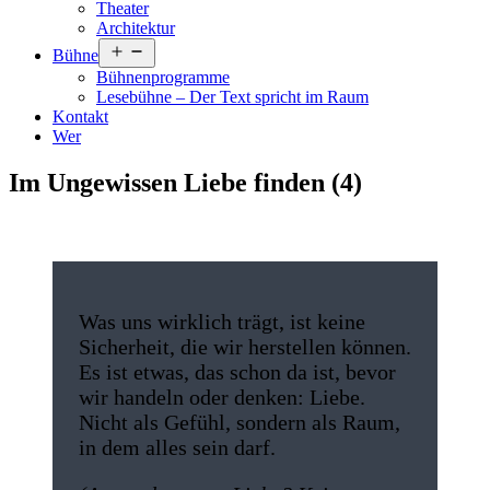
Theater
Architektur
Menü
Bühne
öffnen
Bühnenprogramme
Lesebühne – Der Text spricht im Raum
Kontakt
Wer
Im Ungewissen Liebe finden (4)
Was uns wirklich trägt, ist keine
Sicherheit, die wir herstellen können.
Es ist etwas, das schon da ist, bevor
wir handeln oder denken: Liebe.
Nicht als Gefühl, sondern als Raum,
in dem alles sein darf.