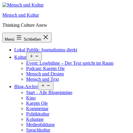
Zum
Inhalt
Mensch und Kultur
springen
Thinking Culture Anew
Menü
Schließen
Lokal Publik: Journalismus direkt
Menü
Kultur
öffnen
Event: Lesebühne – Der Text spricht im Raum
Podcast: Kaeptn Ole
Mensch und Design
Mensch und Text
Menü
Blog-Archiv
öffnen
Start – Alle Blogeinträge
Kino
Kaeptn Ole
Kommentar
Politikkultur
Kolumne
Medienbildung
Sprachkultur