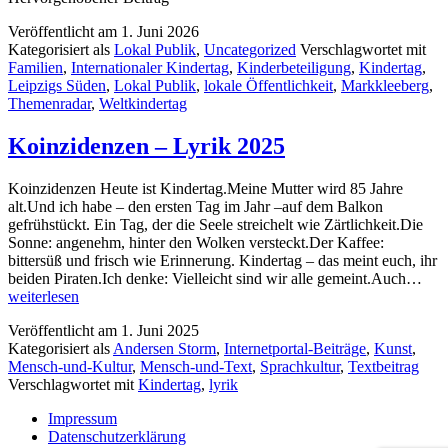
Veröffentlicht am
1. Juni 2026
Kategorisiert als
Lokal Publik
,
Uncategorized
Verschlagwortet mit
Familien
,
Internationaler Kindertag
,
Kinderbeteiligung
,
Kindertag
,
Leipzigs Süden
,
Lokal Publik
,
lokale Öffentlichkeit
,
Markkleeberg
,
Themenradar
,
Weltkindertag
Koinzidenzen – Lyrik 2025
Koinzidenzen Heute ist Kindertag.Meine Mutter wird 85 Jahre
alt.Und ich habe – den ersten Tag im Jahr –auf dem Balkon
gefrühstückt. Ein Tag, der die Seele streichelt wie Zärtlichkeit.Die
Sonne: angenehm, hinter den Wolken versteckt.Der Kaffee:
bittersüß und frisch wie Erinnerung. Kindertag – das meint euch, ihr
Koi
beiden Piraten.Ich denke: Vielleicht sind wir alle gemeint.Auch…
–
weiterlesen
Lyr
Veröffentlicht am
1. Juni 2025
202
Kategorisiert als
Andersen Storm
,
Internetportal-Beiträge
,
Kunst
,
Mensch-und-Kultur
,
Mensch-und-Text
,
Sprachkultur
,
Textbeitrag
Verschlagwortet mit
Kindertag
,
lyrik
Impressum
Datenschutzerklärung