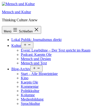
Zum
Inhalt
Mensch und Kultur
springen
Thinking Culture Anew
Menü
Schließen
Lokal Publik: Journalismus direkt
Menü
Kultur
öffnen
Event: Lesebühne – Der Text spricht im Raum
Podcast: Kaeptn Ole
Mensch und Design
Mensch und Text
Menü
Blog-Archiv
öffnen
Start – Alle Blogeinträge
Kino
Kaeptn Ole
Kommentar
Politikkultur
Kolumne
Medienbildung
Sprachkultur