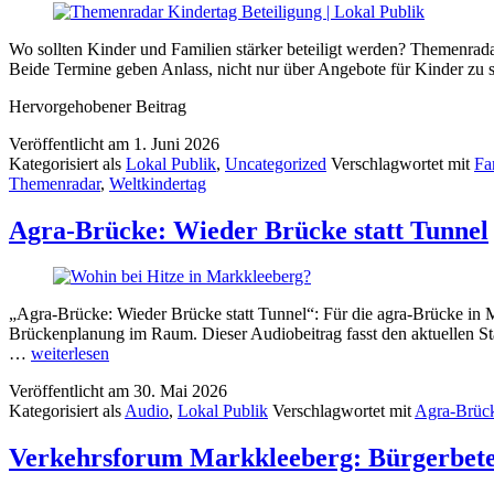
Wo sollten Kinder und Familien stärker beteiligt werden? Themenradar
Beide Termine geben Anlass, nicht nur über Angebote für Kinder zu 
Hervorgehobener Beitrag
Veröffentlicht am
1. Juni 2026
Kategorisiert als
Lokal Publik
,
Uncategorized
Verschlagwortet mit
Fa
Themenradar
,
Weltkindertag
Agra-Brücke: Wieder Brücke statt Tunnel
„Agra-Brücke: Wieder Brücke statt Tunnel“: Für die agra-Brücke in M
Brückenplanung im Raum. Dieser Audiobeitrag fasst den aktuellen St
Agra-
…
weiterlesen
Brücke:
Veröffentlicht am
30. Mai 2026
Wieder
Kategorisiert als
Audio
,
Lokal Publik
Verschlagwortet mit
Agra-Brüc
Brücke
statt
Tunnel
Verkehrsforum Markkleeberg: Bürgerbetei