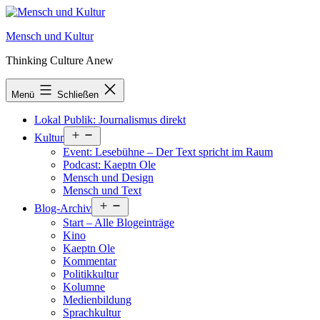
Zum
Inhalt
Mensch und Kultur
springen
Thinking Culture Anew
Menü
Schließen
Lokal Publik: Journalismus direkt
Menü
Kultur
öffnen
Event: Lesebühne – Der Text spricht im Raum
Podcast: Kaeptn Ole
Mensch und Design
Mensch und Text
Menü
Blog-Archiv
öffnen
Start – Alle Blogeinträge
Kino
Kaeptn Ole
Kommentar
Politikkultur
Kolumne
Medienbildung
Sprachkultur