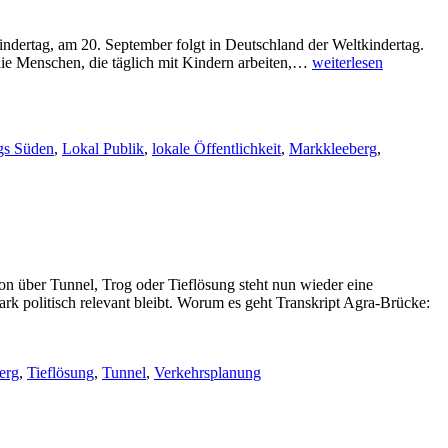
indertag, am 20. September folgt in Deutschland der Weltkindertag.
Themenradar
die Menschen, die täglich mit Kindern arbeiten,…
weiterlesen
Kindertag
gs Süden
,
Lokal Publik
,
lokale Öffentlichkeit
,
Markkleeberg
,
on über Tunnel, Trog oder Tieflösung steht nun wieder eine
k politisch relevant bleibt. Worum es geht Transkript Agra-Brücke:
erg
,
Tieflösung
,
Tunnel
,
Verkehrsplanung