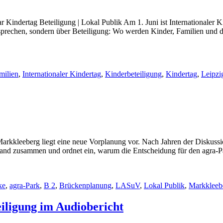
 Kindertag Beteiligung | Lokal Publik Am 1. Juni ist Internationaler K
sprechen, sondern über Beteiligung: Wo werden Kinder, Familien und 
milien
,
Internationaler Kindertag
,
Kinderbeteiligung
,
Kindertag
,
Leipzi
arkkleeberg liegt eine neue Vorplanung vor. Nach Jahren der Diskussi
and zusammen und ordnet ein, warum die Entscheidung für den agra-Par
ke
,
agra-Park
,
B 2
,
Brückenplanung
,
LASuV
,
Lokal Publik
,
Markkleeb
ligung im Audiobericht