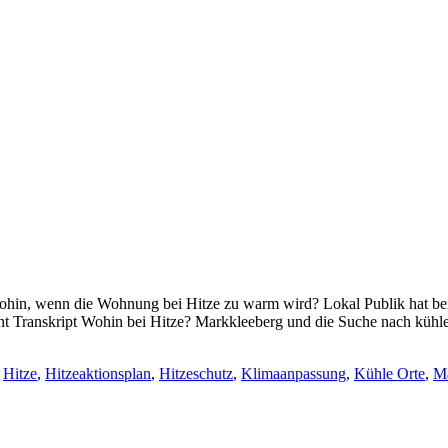
hin, wenn die Wohnung bei Hitze zu warm wird? Lokal Publik hat bei 
geht Transkript Wohin bei Hitze? Markkleeberg und die Suche nach kü
,
Hitze
,
Hitzeaktionsplan
,
Hitzeschutz
,
Klimaanpassung
,
Kühle Orte
,
Ma