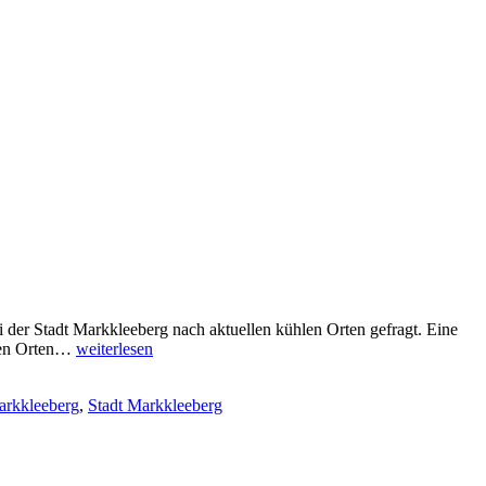
der Stadt Markkleeberg nach aktuellen kühlen Orten gefragt. Eine
Wohin
hlen Orten…
weiterlesen
bei
Hitze
rkkleeberg
,
Stadt Markkleeberg
in
Markkleeberg