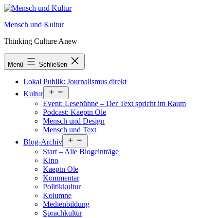
Zum
Inhalt
Mensch und Kultur
springen
Thinking Culture Anew
Menü
Schließen
Lokal Publik: Journalismus direkt
Menü
Kultur
öffnen
Event: Lesebühne – Der Text spricht im Raum
Podcast: Kaeptn Ole
Mensch und Design
Mensch und Text
Menü
Blog-Archiv
öffnen
Start – Alle Blogeinträge
Kino
Kaeptn Ole
Kommentar
Politikkultur
Kolumne
Medienbildung
Sprachkultur