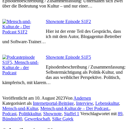
Episodenbeschreibung / Zusammenfassung: Unterhalten sich zwei
über die Bedeutung von Kultur – und nur einer…
Shownote Episode S1F2
Hier ist der erste Teil des Gesprächs, dass
ich mit dem Autor, Blogagentur-Betreiber
und Software-Trainer…
Shownote Episode S1F5
Episodenbeschreibung / Zusammenfassung:
Selbstermächtigung als Politik-Kultur, und
das aus weiblicher Perspektive. Politisch,
kämpferisch, mit klarem…
Veröffentlicht am
10. August 2023
Von
Andersen
Kategorisiert als
Internetportal-Beiträge
,
Interview
,
Lebenskultur
,
Mensch-und-Kultur
,
Mensch-und-Kultur.de – Der Podcast.
,
Podcast
,
Politikkultur
,
Shownote
,
Staffel 1
Verschlagwortet mit
89
,
Bündnis90
,
Gewerkschaft
,
Silke Gajek