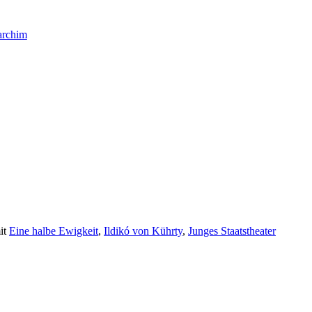
archim
it
Eine halbe Ewigkeit
,
Ildikó von Kührty
,
Junges Staatstheater