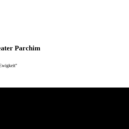
eater Parchim
Ewigkeit"