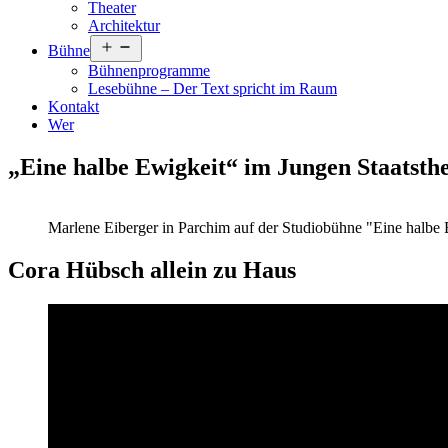
Theater
Architektur
Menü
Bühne
öffnen
Bühnenprogramme
Lesebühne – Der Text spricht im Raum
Kontakt
Wer
„Eine halbe Ewigkeit“ im Jungen Staatsth
Marlene Eiberger in Parchim auf der Studiobühne "Eine halbe 
Cora Hübsch allein zu Haus