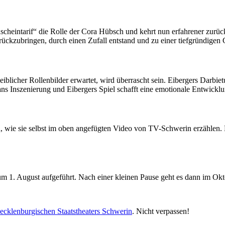
ondscheintarif“ die Rolle der Cora Hübsch und kehrt nun erfahrener zur
urückzubringen, durch einen Zufall entstand und zu einer tiefgründige
eiblicher Rollenbilder erwartet, wird überrascht sein. Eibergers Darbi
s Inszenierung und Eibergers Spiel schafft eine emotionale Entwicklun
, wie sie selbst im oben angefügten Video von TV-Schwerin erzählen.
zum 1. August aufgeführt. Nach einer kleinen Pause geht es dann im O
ecklenburgischen Staatstheaters Schwerin
. Nicht verpassen!