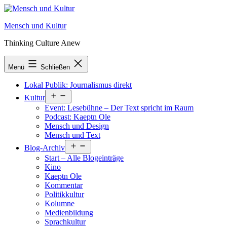
Zum
Inhalt
Mensch und Kultur
springen
Thinking Culture Anew
Menü
Schließen
Lokal Publik: Journalismus direkt
Menü
Kultur
öffnen
Event: Lesebühne – Der Text spricht im Raum
Podcast: Kaeptn Ole
Mensch und Design
Mensch und Text
Menü
Blog-Archiv
öffnen
Start – Alle Blogeinträge
Kino
Kaeptn Ole
Kommentar
Politikkultur
Kolumne
Medienbildung
Sprachkultur