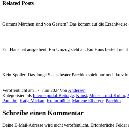
Related Posts
Grimms Märchen sind von Gestern? Das kommt auf die Erzählweise
Ein Haus hat ausgedient. Ein Umzug steht an. Ein Haus besteht nic
Kein Spoiler: Das Junge Staatstheater Parchim spielt nur noch kurz i
Veröffentlicht am
17. Juni 2024
Von
Andersen
Kategorisiert als
Internetportal-Beiträge
,
Kunst
,
Mensch-und-Kultur
,
Parchim
,
Katja Mickan
,
Kulturmühle
,
Marlene Eiberger
,
Parchim
Schreibe einen Kommentar
Deine E-Mail-Adresse wird nicht veröffentlicht.
Erforderliche Felder 