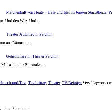
Märchenhaft von Heute – Hase und Igel im Jungen Staatstheater P
 an. Und den Witz. Und…
Theater-Abschied in Parchim
ht nur aus Räumen,…
Geheimnisse im Theater Parchim
m Malsaal in der Blutstraße.…
Mensch-und-Text
,
Textbeitrag
,
Theater
,
TV-Beiträge
Verschlagwortet m
sind mit
*
markiert