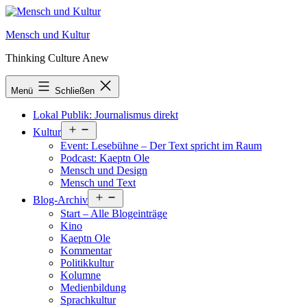
Zum
Inhalt
Mensch und Kultur
springen
Thinking Culture Anew
Menü
Schließen
Lokal Publik: Journalismus direkt
Menü
Kultur
öffnen
Event: Lesebühne – Der Text spricht im Raum
Podcast: Kaeptn Ole
Mensch und Design
Mensch und Text
Menü
Blog-Archiv
öffnen
Start – Alle Blogeinträge
Kino
Kaeptn Ole
Kommentar
Politikkultur
Kolumne
Medienbildung
Sprachkultur