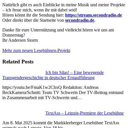
Natürlich gibt es auch Einblicke in meine Musik und meine Projekte
– ich freue mich, wenn ihr mit dabei seid!
Hören könnt ihr die Sendung hier:
https://stream.secondradio.de
Oder direkt über die Startseite von
secondradio.de
.
Danke für eure Unterstützung und vielleicht hören wir uns am
Donnerstag?
Ihr Andersen Storm
Mehr zum neuen Lesebühnen-Projekt
Related Posts
Ich bin Silas! – Eine bewegende
Transgendergeschichte in deutscher Erstaufführung
https://youtu.be/FmaK1w2ChxQ Redaktion: Andreas
BeckKamera/Schnitt: Team TV Schwerin Der TV-Beitrag entstand
in Zusammenarbeit mit TV-Schwerin und…
TextAss – Leipzig-Premiere der Lesebühne
Am 8. Mai 2025 kommt die Markkleeberger Lesebühne TextAss
erstmals nach Leipzig. Von 18 bis…