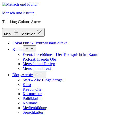
Zum
Inhalt
Mensch und Kultur
springen
Thinking Culture Anew
Menü
Schließen
Lokal Publik: Journalismus direkt
Menü
Kultur
öffnen
Event: Lesebühne – Der Text spricht im Raum
Podcast: Kaeptn Ole
Mensch und Design
Mensch und Text
Menü
Blog-Archiv
öffnen
Start – Alle Blogeinträge
Kino
Kaeptn Ole
Kommentar
Politikkultur
Kolumne
Medienbildung
Sprachkultur