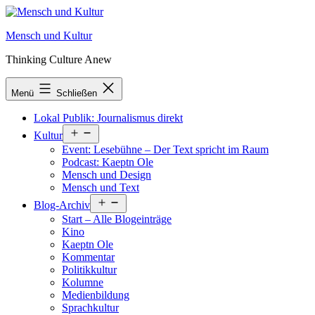
Zum
Inhalt
Mensch und Kultur
springen
Thinking Culture Anew
Menü
Schließen
Lokal Publik: Journalismus direkt
Menü
Kultur
öffnen
Event: Lesebühne – Der Text spricht im Raum
Podcast: Kaeptn Ole
Mensch und Design
Mensch und Text
Menü
Blog-Archiv
öffnen
Start – Alle Blogeinträge
Kino
Kaeptn Ole
Kommentar
Politikkultur
Kolumne
Medienbildung
Sprachkultur