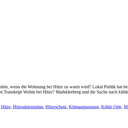
hin, wenn die Wohnung bei Hitze zu warm wird? Lokal Publik hat bei 
geht Transkript Wohin bei Hitze? Markkleeberg und die Suche nach kü
,
Hitze
,
Hitzeaktionsplan
,
Hitzeschutz
,
Klimaanpassung
,
Kühle Orte
,
Ma