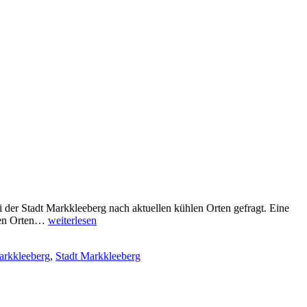
der Stadt Markkleeberg nach aktuellen kühlen Orten gefragt. Eine
Wohin
hlen Orten…
weiterlesen
bei
Hitze
rkkleeberg
,
Stadt Markkleeberg
in
Markkleeberg