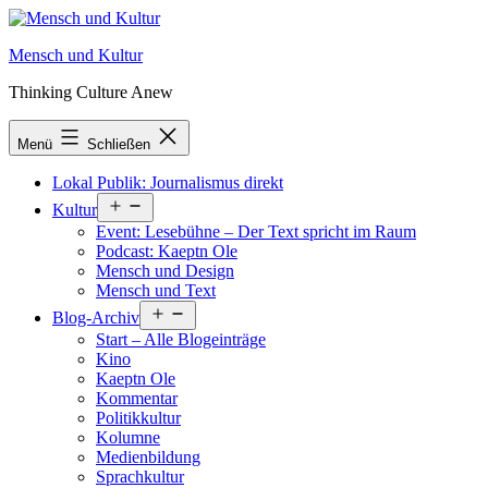
Zum
Inhalt
Mensch und Kultur
springen
Thinking Culture Anew
Menü
Schließen
Lokal Publik: Journalismus direkt
Menü
Kultur
öffnen
Event: Lesebühne – Der Text spricht im Raum
Podcast: Kaeptn Ole
Mensch und Design
Mensch und Text
Menü
Blog-Archiv
öffnen
Start – Alle Blogeinträge
Kino
Kaeptn Ole
Kommentar
Politikkultur
Kolumne
Medienbildung
Sprachkultur