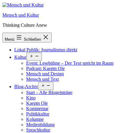
Zum
Inhalt
Mensch und Kultur
springen
Thinking Culture Anew
Menü
Schließen
Lokal Publik: Journalismus direkt
Menü
Kultur
öffnen
Event: Lesebühne – Der Text spricht im Raum
Podcast: Kaeptn Ole
Mensch und Design
Mensch und Text
Menü
Blog-Archiv
öffnen
Start – Alle Blogeinträge
Kino
Kaeptn Ole
Kommentar
Politikkultur
Kolumne
Medienbildung
Sprachkultur