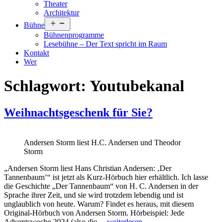
Theater
Architektur
Menü
Bühne
öffnen
Bühnenprogramme
Lesebühne – Der Text spricht im Raum
Kontakt
Wer
Schlagwort:
Youtubekanal
Weihnachtsgeschenk für Sie?
Andersen Storm liest H.C. Andersen und Theodor
Storm
„Andersen Storm liest Hans Christian Andersen: ‚Der
Tannenbaum’“ ist jetzt als Kurz-Hörbuch hier erhältlich. Ich lasse
die Geschichte „Der Tannenbaum“ von H. C. Andersen in der
Sprache ihrer Zeit, und sie wird trotzdem lebendig und ist
unglaublich von heute. Warum? Findet es heraus, mit diesem
Original-Hörbuch von Andersen Storm. Hörbeispiel: Jede
Weihnachtsgeschenk
Adventswoche 2024 (also die…
weiterlesen