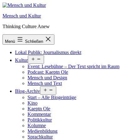
Zum
Inhalt
Mensch und Kultur
springen
Thinking Culture Anew
Menü
Schließen
Lokal Publik: Journalismus direkt
Menü
Kultur
öffnen
Event: Lesebühne – Der Text spricht im Raum
Podcast: Kaeptn Ole
Mensch und Design
Mensch und Text
Menü
Blog-Archiv
öffnen
Start – Alle Blogeinträge
Kino
Kaeptn Ole
Kommentar
Politikkultur
Kolumne
Medienbildung
Sprachkultur