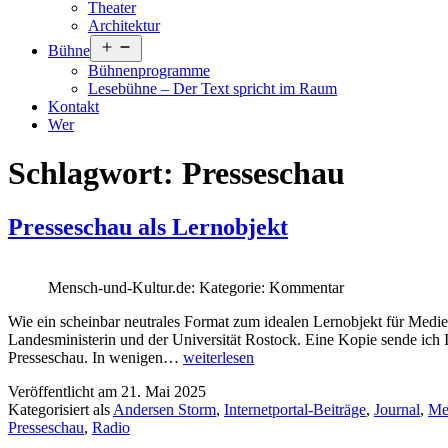
Theater
Architektur
Menü
Bühne
öffnen
Bühnenprogramme
Lesebühne – Der Text spricht im Raum
Kontakt
Wer
Schlagwort:
Presseschau
Presseschau als Lernobjekt
Mensch-und-Kultur.de: Kategorie: Kommentar
Wie ein scheinbar neutrales Format zum idealen Lernobjekt für Medie
Landesministerin und der Universität Rostock. Eine Kopie sende ich Ih
Presseschau
Presseschau. In wenigen…
weiterlesen
als
Veröffentlicht am
21. Mai 2025
Lernobjekt
Kategorisiert als
Andersen Storm
,
Internetportal-Beiträge
,
Journal
,
Me
Presseschau
,
Radio