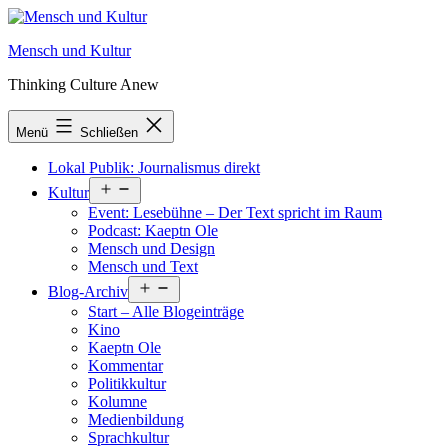
Zum
Inhalt
Mensch und Kultur
springen
Thinking Culture Anew
Menü
Schließen
Lokal Publik: Journalismus direkt
Menü
Kultur
öffnen
Event: Lesebühne – Der Text spricht im Raum
Podcast: Kaeptn Ole
Mensch und Design
Mensch und Text
Menü
Blog-Archiv
öffnen
Start – Alle Blogeinträge
Kino
Kaeptn Ole
Kommentar
Politikkultur
Kolumne
Medienbildung
Sprachkultur