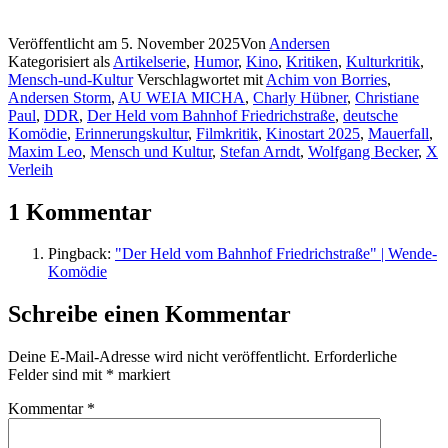
Veröffentlicht am
5. November 2025
Von
Andersen
Kategorisiert als
Artikelserie
,
Humor
,
Kino
,
Kritiken
,
Kulturkritik
,
Mensch-und-Kultur
Verschlagwortet mit
Achim von Borries
,
Andersen Storm
,
AU WEIA MICHA
,
Charly Hübner
,
Christiane
Paul
,
DDR
,
Der Held vom Bahnhof Friedrichstraße
,
deutsche
Komödie
,
Erinnerungskultur
,
Filmkritik
,
Kinostart 2025
,
Mauerfall
,
Maxim Leo
,
Mensch und Kultur
,
Stefan Arndt
,
Wolfgang Becker
,
X
Verleih
1 Kommentar
Pingback:
"Der Held vom Bahnhof Friedrichstraße" | Wende-
Komödie
Schreibe einen Kommentar
Deine E-Mail-Adresse wird nicht veröffentlicht.
Erforderliche
Felder sind mit
*
markiert
Kommentar
*