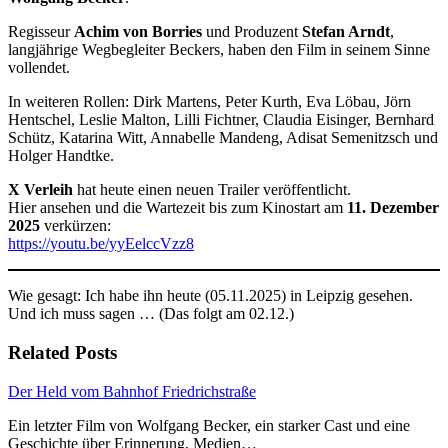
Regisseur
Achim von Borries
und Produzent
Stefan Arndt
,
langjährige Wegbegleiter Beckers, haben den Film in seinem Sinne
vollendet.
In weiteren Rollen: Dirk Martens, Peter Kurth, Eva Löbau, Jörn
Hentschel, Leslie Malton, Lilli Fichtner, Claudia Eisinger, Bernhard
Schütz, Katarina Witt, Annabelle Mandeng, Adisat Semenitzsch und
Holger Handtke.
X Verleih
hat heute einen neuen Trailer veröffentlicht.
Hier ansehen und die Wartezeit bis zum Kinostart am
11. Dezember
2025
verkürzen:
https://youtu.be/yyEelccVzz8
Wie gesagt: Ich habe ihn heute (05.11.2025) in Leipzig gesehen.
Und ich muss sagen … (Das folgt am 02.12.)
Related Posts
Der Held vom Bahnhof Friedrichstraße
Ein letzter Film von Wolfgang Becker, ein starker Cast und eine
Geschichte über Erinnerung, Medien…