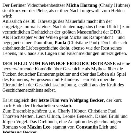
Der Berliner Videothekenbesitzer
Micha Hartung
(Charly Hübner)
steht kurz vor der Pleite, als er über Nacht ungewollt zum Helden
wird:
Anlässlich des 30. Jahrestags des Mauerfalls macht ihn der
ehrgeizige Journalist eines Nachrichtenmagazins (Leon Ullrich) zum
vermeintlichen Drahtzieher der größten Massenflucht der DDR.
Als Hochstapler wider Willen gerät Micha ins Rampenlicht – und
begegnet seiner Traumfrau,
Paula
(Christiane Paul). Doch die sich
anbahnende Liebesgeschichte droht, ebenso wie der Rest seines
Lebens, im Chaos aus Lügen und Falschmeldungen unterzugehen.
DER HELD VOM BAHNHOF FRIEDRICHSTRASSE
ist eine
herzerwärmende Komödie über Geschichte als Mythos, über die
Tücken deutscher Erinnerungskultur und über das Leben als Spiel
des Erinnerns, Vergessens und Erfindens – ein Film über die
Hierarchie in der Geschichtsschreibung, erzählt aus der Kraft des
Geschichtenerzählens selbst.
Es ist zugleich
der letzte Film von Wolfgang Becker
, der kurz
nach Ende der Dreharbeiten verstarb.
Zum Ensemble gehören u. a. Charly Hübner, Christiane Paul,
Thorsten Merten, Leon Ullrich, Leonie Benesch, Daniel Brühl und
Jürgen Vogel. Das Drehbuch, eine Adaption des gleichnamigen
Romans von
Maxim Leo
, stammt von
Constantin Lieb
und
Wolfgang Becker
.