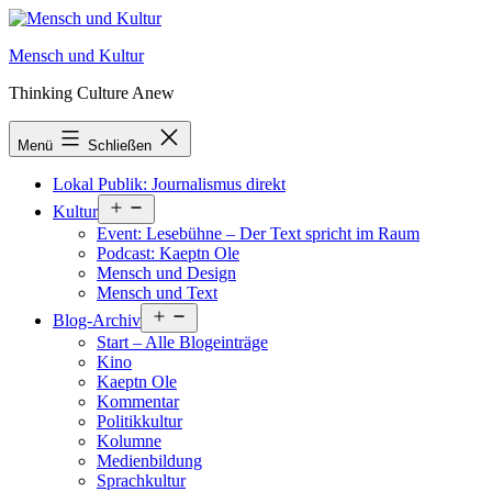
Zum
Inhalt
Mensch und Kultur
springen
Thinking Culture Anew
Menü
Schließen
Lokal Publik: Journalismus direkt
Menü
Kultur
öffnen
Event: Lesebühne – Der Text spricht im Raum
Podcast: Kaeptn Ole
Mensch und Design
Mensch und Text
Menü
Blog-Archiv
öffnen
Start – Alle Blogeinträge
Kino
Kaeptn Ole
Kommentar
Politikkultur
Kolumne
Medienbildung
Sprachkultur