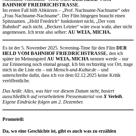
BAHNHOF FRIEDRICHSTRASSE
.
Im ersten Fall hilft Abkürzen – „Prof. Nachname-Nachname“ oder
„Frau Nachname-Nachname“. Der Film hingegen braucht einen
Spitznamen. „Held Friedrich“ funktioniert nicht, „Der vom
Bahnhof“ auch nicht. „Beckers Letzter“ wäre zwar wahr, aber nicht
angemessen. Ich texte also selber:
AU WEIA, MICHA.
Es ist der 5. November 2025. Screening-Time für den Film
DER
HELD VOM BAHNHOF FRIEDRICHSTRASSE
, den ich
später im Meinungsteil
AU WEIA, MICHA
nennen werde – nur
zur Erinnerung noch einmal gesagt. Ich bin rechtzeitig vor Ort, trage
mich in die Liste ein – mit
Mensch-und-Kultur.de –
und
unterschreibe dafür, dass ich vor dem 02.12.2025 keine Kritik
veröffentliche.
Das heißt: Alles, was hier vor diesem Datum steht, basiert
ausschließlich auf verarbeitetem Pressematerial von
X Verleih
.
Eigene Eindrücke folgen am 2. Dezember.
Promoteil:
Da, wo eine Geschichte ist, gibt es auch was zu erzählen