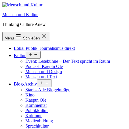
Zum
Inhalt
Mensch und Kultur
springen
Thinking Culture Anew
Menü
Schließen
Lokal Publik: Journalismus direkt
Menü
Kultur
öffnen
Event: Lesebühne – Der Text spricht im Raum
Podcast: Kaeptn Ole
Mensch und Design
Mensch und Text
Menü
Blog-Archiv
öffnen
Start – Alle Blogeinträge
Kino
Kaeptn Ole
Kommentar
Politikkultur
Kolumne
Medienbildung
Sprachkultur