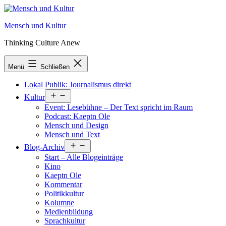
Zum
Inhalt
Mensch und Kultur
springen
Thinking Culture Anew
Menü
Schließen
Lokal Publik: Journalismus direkt
Menü
Kultur
öffnen
Event: Lesebühne – Der Text spricht im Raum
Podcast: Kaeptn Ole
Mensch und Design
Mensch und Text
Menü
Blog-Archiv
öffnen
Start – Alle Blogeinträge
Kino
Kaeptn Ole
Kommentar
Politikkultur
Kolumne
Medienbildung
Sprachkultur