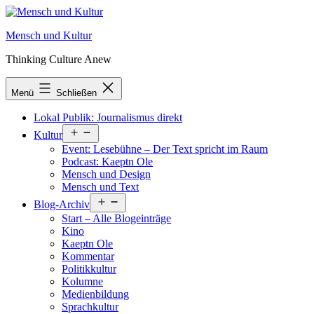
Zum
Inhalt
Mensch und Kultur
springen
Thinking Culture Anew
Menü
Schließen
Lokal Publik: Journalismus direkt
Menü
Kultur
öffnen
Event: Lesebühne – Der Text spricht im Raum
Podcast: Kaeptn Ole
Mensch und Design
Mensch und Text
Menü
Blog-Archiv
öffnen
Start – Alle Blogeinträge
Kino
Kaeptn Ole
Kommentar
Politikkultur
Kolumne
Medienbildung
Sprachkultur