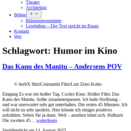
Theater
Architektur
Menü
Bühne
öffnen
Bühnenprogramme
Lesebühne – Der Text spricht im Raum
Kontakt
Wer
Schlagwort:
Humor im Kino
Das Kanu des Manitu – Andersens POV
© herbX film/Constantin Film/Luis Zeno Kuhn
Eingang Es war ein heißer Tag. Cooles Kino. Heißer Film: Das
Kanu des Manitu. Sollte zusammenpassen. Ich hatte Hoffnung –
und war unerwartet sehr gut unterhalten. Die ersten 45 Minuten. Ich
will nicht zu sehr spoilern. Hier könnte ich einiges positives
aufzählen. Sehen Sie ja dann. Weil – ansehen lohnt sich. Halbzeit
Das
Die zweiten 45…
weiterlesen
Kanu
Veröffentlicht am
13. August 2025
des