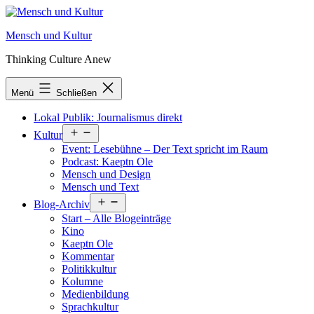
Zum
Inhalt
Mensch und Kultur
springen
Thinking Culture Anew
Menü
Schließen
Lokal Publik: Journalismus direkt
Menü
Kultur
öffnen
Event: Lesebühne – Der Text spricht im Raum
Podcast: Kaeptn Ole
Mensch und Design
Mensch und Text
Menü
Blog-Archiv
öffnen
Start – Alle Blogeinträge
Kino
Kaeptn Ole
Kommentar
Politikkultur
Kolumne
Medienbildung
Sprachkultur