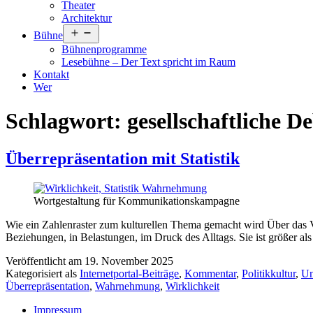
Theater
Architektur
Menü
Bühne
öffnen
Bühnenprogramme
Lesebühne – Der Text spricht im Raum
Kontakt
Wer
Schlagwort:
gesellschaftliche D
Überrepräsentation mit Statistik
Wortgestaltung für Kommunikationskampagne
Wie ein Zahlenraster zum kulturellen Thema gemacht wird Über das Ver
Beziehungen, in Belastungen, im Druck des Alltags. Sie ist größer als
Veröffentlicht am
19. November 2025
Kategorisiert als
Internetportal-Beiträge
,
Kommentar
,
Politikkultur
,
Un
Überrepräsentation
,
Wahrnehmung
,
Wirklichkeit
Impressum