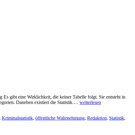
 gibt eine Wirklichkeit, die keiner Tabelle folgt. Sie entsteht in
Überrepräsentation
egorien. Daneben existiert die Statistik.…
weiterlesen
mit
Statistik
,
Kriminalstatistik
,
öffentliche Wahrnehmung
,
Redaktion
,
Statistik
,