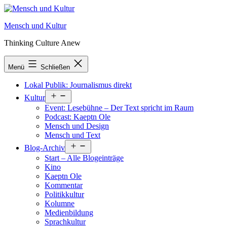
Zum
Inhalt
Mensch und Kultur
springen
Thinking Culture Anew
Menü
Schließen
Lokal Publik: Journalismus direkt
Menü
Kultur
öffnen
Event: Lesebühne – Der Text spricht im Raum
Podcast: Kaeptn Ole
Mensch und Design
Mensch und Text
Menü
Blog-Archiv
öffnen
Start – Alle Blogeinträge
Kino
Kaeptn Ole
Kommentar
Politikkultur
Kolumne
Medienbildung
Sprachkultur