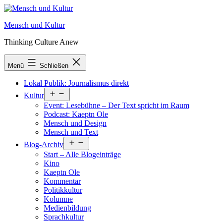
Zum
Inhalt
Mensch und Kultur
springen
Thinking Culture Anew
Menü
Schließen
Lokal Publik: Journalismus direkt
Menü
Kultur
öffnen
Event: Lesebühne – Der Text spricht im Raum
Podcast: Kaeptn Ole
Mensch und Design
Mensch und Text
Menü
Blog-Archiv
öffnen
Start – Alle Blogeinträge
Kino
Kaeptn Ole
Kommentar
Politikkultur
Kolumne
Medienbildung
Sprachkultur