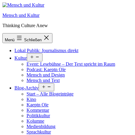
Zum
Inhalt
Mensch und Kultur
springen
Thinking Culture Anew
Menü
Schließen
Lokal Publik: Journalismus direkt
Menü
Kultur
öffnen
Event: Lesebühne – Der Text spricht im Raum
Podcast: Kaeptn Ole
Mensch und Design
Mensch und Text
Menü
Blog-Archiv
öffnen
Start – Alle Blogeinträge
Kino
Kaeptn Ole
Kommentar
Politikkultur
Kolumne
Medienbildung
Sprachkultur