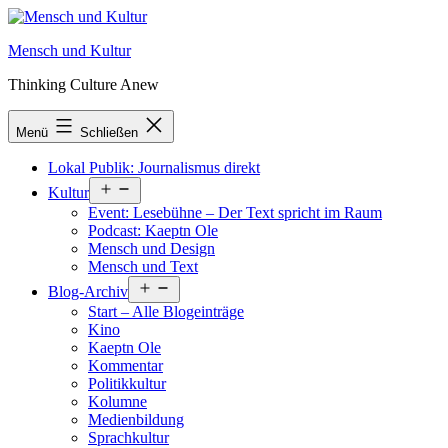
Zum
Inhalt
Mensch und Kultur
springen
Thinking Culture Anew
Menü
Schließen
Lokal Publik: Journalismus direkt
Menü
Kultur
öffnen
Event: Lesebühne – Der Text spricht im Raum
Podcast: Kaeptn Ole
Mensch und Design
Mensch und Text
Menü
Blog-Archiv
öffnen
Start – Alle Blogeinträge
Kino
Kaeptn Ole
Kommentar
Politikkultur
Kolumne
Medienbildung
Sprachkultur