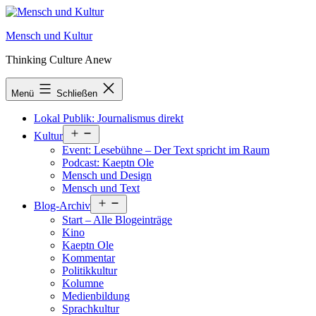
Zum
Inhalt
Mensch und Kultur
springen
Thinking Culture Anew
Menü
Schließen
Lokal Publik: Journalismus direkt
Menü
Kultur
öffnen
Event: Lesebühne – Der Text spricht im Raum
Podcast: Kaeptn Ole
Mensch und Design
Mensch und Text
Menü
Blog-Archiv
öffnen
Start – Alle Blogeinträge
Kino
Kaeptn Ole
Kommentar
Politikkultur
Kolumne
Medienbildung
Sprachkultur