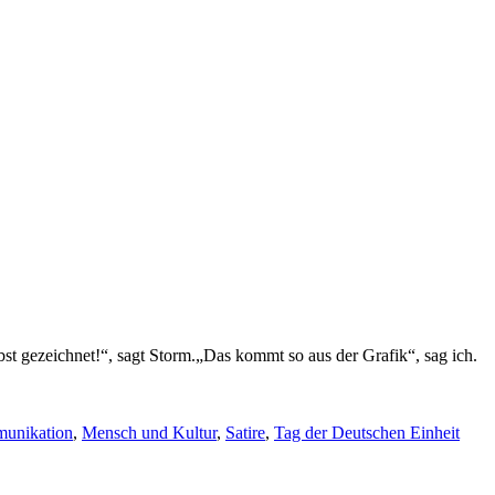
lbst gezeichnet!“, sagt Storm.„Das kommt so aus der Grafik“, sag ich.
unikation
,
Mensch und Kultur
,
Satire
,
Tag der Deutschen Einheit