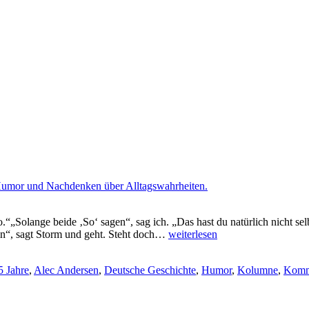
.“„Solange beide ‚So‘ sagen“, sag ich. „Das hast du natürlich nicht se
Gratulation
hin“, sagt Storm und geht. Steht doch…
weiterlesen
zum
35.
5 Jahre
,
Alec Andersen
,
Deutsche Geschichte
,
Humor
,
Kolumne
,
Komm