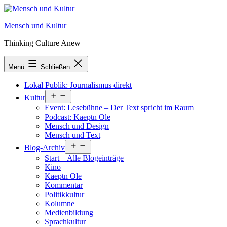
Zum
Inhalt
Mensch und Kultur
springen
Thinking Culture Anew
Menü
Schließen
Lokal Publik: Journalismus direkt
Menü
Kultur
öffnen
Event: Lesebühne – Der Text spricht im Raum
Podcast: Kaeptn Ole
Mensch und Design
Mensch und Text
Menü
Blog-Archiv
öffnen
Start – Alle Blogeinträge
Kino
Kaeptn Ole
Kommentar
Politikkultur
Kolumne
Medienbildung
Sprachkultur